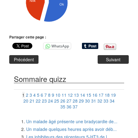
Nok
Ok
Partager cette page :
WhatsApp
Précédent
Suivant
Sommaire quizz
1
2
3
4
5
6
7
8
9
10
11
12
13
14
15
16
17
18
19
20
21
22
23
24
25
26
27
28
29
30
31
32
33
34
35
36
37
Un malade âgé présente une bradycardie de...
Un malade quelques heures après avoir déb...
Les inhibiteurs des récepteurs 5-HT3 de l...