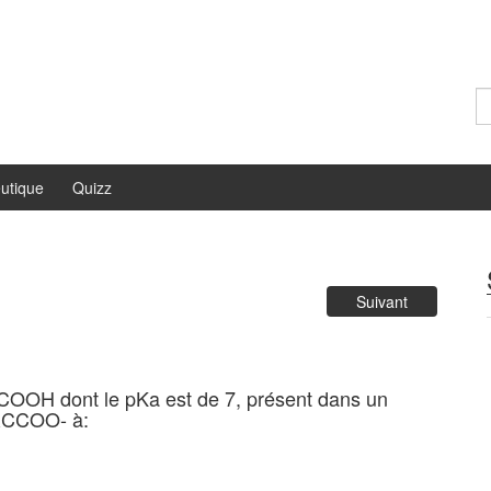
Re
utique
Quizz
Suivant
COOH dont le pKa est de 7, présent dans un
n RCCOO- à: