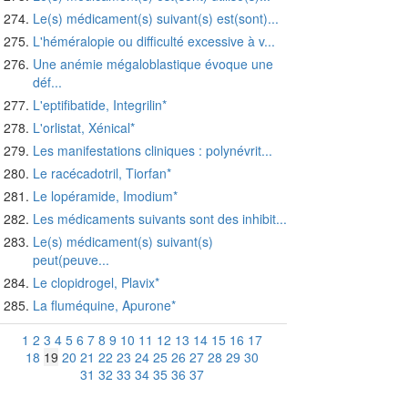
Le(s) médicament(s) suivant(s) est(sont)...
L'héméralopie ou difficulté excessive à v...
Une anémie mégaloblastique évoque une
déf...
L'eptifibatide, Integrilin*
L'orlistat, Xénical*
Les manifestations cliniques : polynévrit...
Le racécadotril, Tiorfan*
Le lopéramide, Imodium*
Les médicaments suivants sont des inhibit...
Le(s) médicament(s) suivant(s)
peut(peuve...
Le clopidrogel, Plavix*
La fluméquine, Apurone*
1
2
3
4
5
6
7
8
9
10
11
12
13
14
15
16
17
18
19
20
21
22
23
24
25
26
27
28
29
30
31
32
33
34
35
36
37