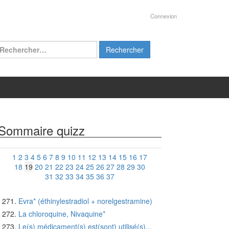
Connexion
chercher :
Sommaire quizz
1
2
3
4
5
6
7
8
9
10
11
12
13
14
15
16
17
18
19
20
21
22
23
24
25
26
27
28
29
30
31
32
33
34
35
36
37
Evra* (éthinylestradiol + norelgestramine)
La chloroquine, Nivaquine*
Le(s) médicament(s) est(sont) utilisé(s)...