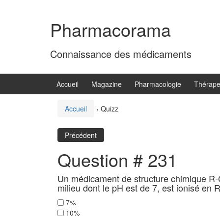
Aller
Sauter
au
au
Pharmacorama
contenu
menu
principal
Connaissance des médicaments
Accueil
Magazine
Pharmacologie
Thérape
Accueil
›
Quizz
Précédent
Question # 231
Un médicament de structure chimique R-
milieu dont le pH est de 7, est ionisé e
7%
10%