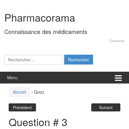
Aller
Sauter
au
au
Pharmacorama
contenu
menu
principal
Connaissance des médicaments
Connexion
Rechercher :
Menu
Accueil
›
Quizz
Précédent
Suivant
Question # 3