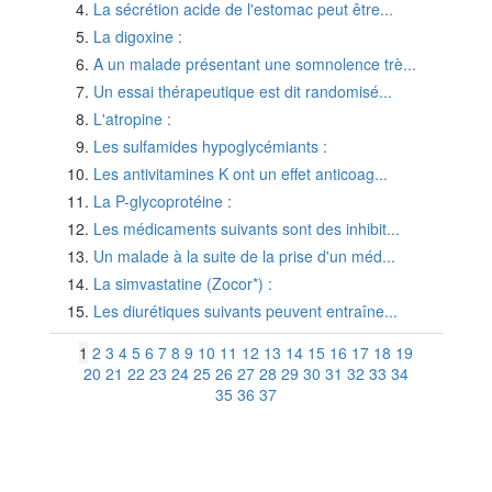
La sécrétion acide de l'estomac peut être...
La digoxine :
A un malade présentant une somnolence trè...
Un essai thérapeutique est dit randomisé...
L'atropine :
Les sulfamides hypoglycémiants :
Les antivitamines K ont un effet anticoag...
La P-glycoprotéine :
Les médicaments suivants sont des inhibit...
Un malade à la suite de la prise d'un méd...
La simvastatine (Zocor*) :
Les diurétiques suivants peuvent entraîne...
1
2
3
4
5
6
7
8
9
10
11
12
13
14
15
16
17
18
19
20
21
22
23
24
25
26
27
28
29
30
31
32
33
34
35
36
37