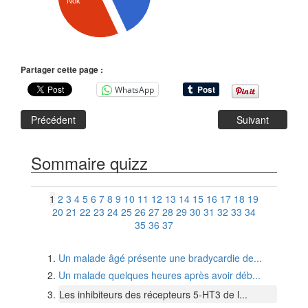
Nok
Partager cette page :
WhatsApp
Précédent
Suivant
Sommaire quizz
1
2
3
4
5
6
7
8
9
10
11
12
13
14
15
16
17
18
19
20
21
22
23
24
25
26
27
28
29
30
31
32
33
34
35
36
37
Un malade âgé présente une bradycardie de...
Un malade quelques heures après avoir déb...
Les inhibiteurs des récepteurs 5-HT3 de l...