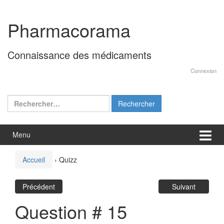
Aller
Sauter
au
au
Pharmacorama
contenu
menu
principal
Connaissance des médicaments
Connexion
Rechercher :
Menu
Accueil
›
Quizz
Précédent
Suivant
Question # 15