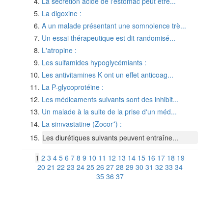
La sécrétion acide de l'estomac peut être...
La digoxine :
A un malade présentant une somnolence trè...
Un essai thérapeutique est dit randomisé...
L'atropine :
Les sulfamides hypoglycémiants :
Les antivitamines K ont un effet anticoag...
La P-glycoprotéine :
Les médicaments suivants sont des inhibit...
Un malade à la suite de la prise d'un méd...
La simvastatine (Zocor*) :
Les diurétiques suivants peuvent entraîne...
1
2
3
4
5
6
7
8
9
10
11
12
13
14
15
16
17
18
19
20
21
22
23
24
25
26
27
28
29
30
31
32
33
34
35
36
37