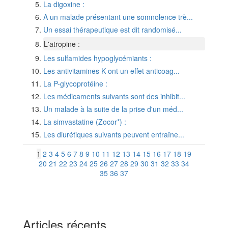
La digoxine :
A un malade présentant une somnolence trè...
Un essai thérapeutique est dit randomisé...
L'atropine :
Les sulfamides hypoglycémiants :
Les antivitamines K ont un effet anticoag...
La P-glycoprotéine :
Les médicaments suivants sont des inhibit...
Un malade à la suite de la prise d'un méd...
La simvastatine (Zocor*) :
Les diurétiques suivants peuvent entraîne...
1
2
3
4
5
6
7
8
9
10
11
12
13
14
15
16
17
18
19
20
21
22
23
24
25
26
27
28
29
30
31
32
33
34
35
36
37
Articles récents