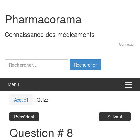
Aller
Sauter
au
au
Pharmacorama
contenu
menu
principal
Connaissance des médicaments
Connexion
Rechercher :
Menu
Accueil
›
Quizz
Précédent
Suivant
Question # 8