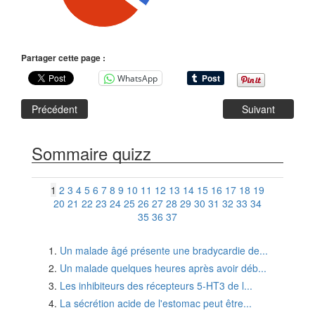
Partager cette page :
WhatsApp
Précédent
Suivant
Sommaire quizz
1
2
3
4
5
6
7
8
9
10
11
12
13
14
15
16
17
18
19
20
21
22
23
24
25
26
27
28
29
30
31
32
33
34
35
36
37
Un malade âgé présente une bradycardie de...
Un malade quelques heures après avoir déb...
Les inhibiteurs des récepteurs 5-HT3 de l...
La sécrétion acide de l'estomac peut être...