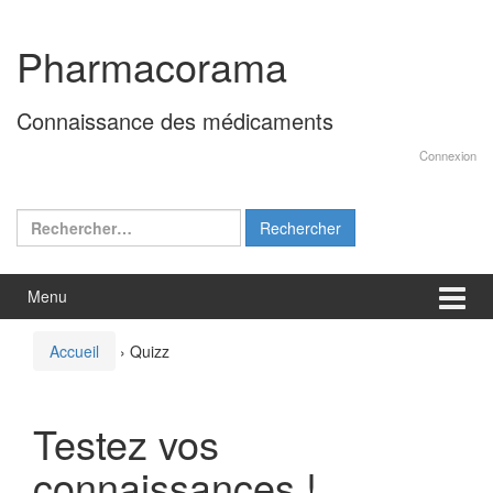
Aller
Sauter
au
au
Pharmacorama
contenu
menu
principal
Connaissance des médicaments
Connexion
Rechercher :
Menu
Accueil
›
Quizz
Testez vos
connaissances !