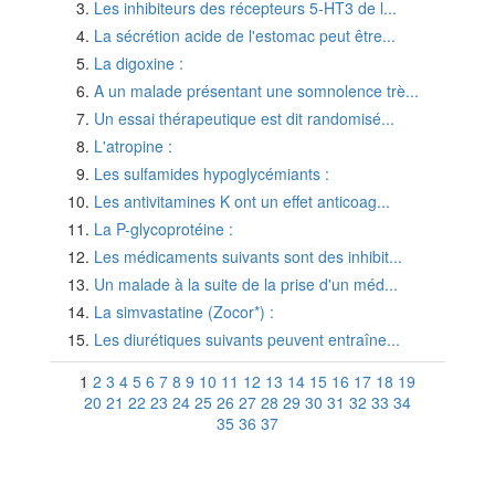
Les inhibiteurs des récepteurs 5-HT3 de l...
La sécrétion acide de l'estomac peut être...
La digoxine :
A un malade présentant une somnolence trè...
Un essai thérapeutique est dit randomisé...
L'atropine :
Les sulfamides hypoglycémiants :
Les antivitamines K ont un effet anticoag...
La P-glycoprotéine :
Les médicaments suivants sont des inhibit...
Un malade à la suite de la prise d'un méd...
La simvastatine (Zocor*) :
Les diurétiques suivants peuvent entraîne...
1
2
3
4
5
6
7
8
9
10
11
12
13
14
15
16
17
18
19
20
21
22
23
24
25
26
27
28
29
30
31
32
33
34
35
36
37