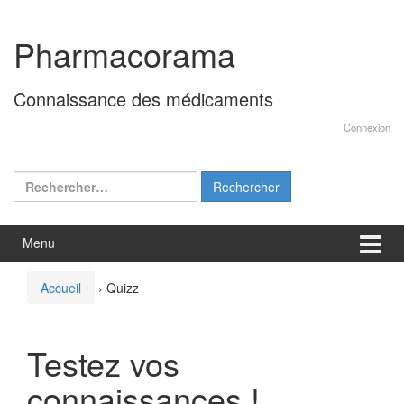
Aller
Sauter
au
au
Pharmacorama
contenu
menu
principal
Connaissance des médicaments
Connexion
Rechercher :
Menu
Accueil
›
Quizz
Testez vos
connaissances !