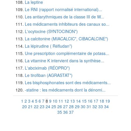
La leptine
Le RNI (rapport normalisé international)...
Les antiarythmiques de la classe III de W...
Les médicaments inhibiteurs des canaux so...
L'ocytocine (SYNTOCINON*)
La calcitonine (MIACALCIC*, CIBACALCINE*)
La lépirudine ( Réfludan*)
Une prescription complémentaire de potass...
La vitamine K intervient dans la synthèse...
L'abciximab (RÉOPRO*)
Le tirofiban (AGRASTAT*)
Les bisphosphonates sont des médicaments...
-statine : les médicaments dont la dénomi...
1
2
3
4
5
6
7
8
9
10
11
12
13
14
15
16
17
18
19
20
21
22
23
24
25
26
27
28
29
30
31
32
33
34
35
36
37