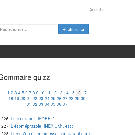
Connexion
chercher :
Sommaire quizz
1
2
3
4
5
6
7
8
9
10
11
12
13
14
15
16
17
18
19
20
21
22
23
24
25
26
27
28
29
30
31
32
33
34
35
36
37
Le nicorandil, IKOREL* :
L'ésoméprazole, INEXIUM*, est :
Lorsqu'on dit qu'un essai comparant deux...