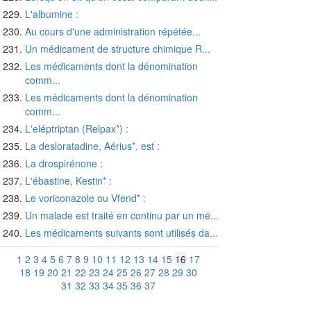
L'albumine :
Au cours d'une administration répétée...
Un médicament de structure chimique R...
Les médicaments dont la dénomination
comm...
Les médicaments dont la dénomination
comm...
L'eléptriptan (Relpax*) :
La desloratadine, Aérius*, est :
La drospirénone :
L'ébastine, Kestin* :
Le voriconazole ou Vfend* :
Un malade est traité en continu par un mé...
Les médicaments suivants sont utilisés da...
1
2
3
4
5
6
7
8
9
10
11
12
13
14
15
16
17
18
19
20
21
22
23
24
25
26
27
28
29
30
31
32
33
34
35
36
37