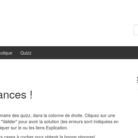
Re
utique
Quizz
ances !
aire des quizz, dans la colonne de droite. Cliquez sur une
 "Valider" pour avoir la solution (les erreurs sont indiquées en
iquer sur le ou les liens Explication.
urs cases à cocher pour obtenir la bonne réponse!