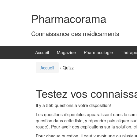
Aller
Sauter
au
au
Pharmacorama
contenu
menu
principal
Connaissance des médicaments
Accueil
Magazine
Pharmacologie
Thérape
Accueil
›
Quizz
Testez vos connaiss
Il y a 550 questions à votre disposition!
Les questions disponibles apparaissent dans le somm
question dans cette liste, y répondre puis cliquer sur
rouge). Pour avoir des explications sur la solution, cl
Pour chaque question, il peut y avoir une ou plusie