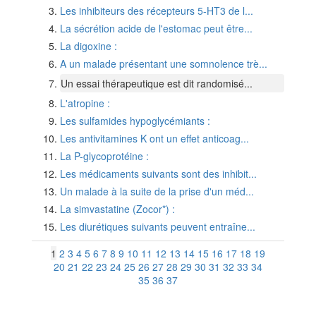
Les inhibiteurs des récepteurs 5-HT3 de l...
La sécrétion acide de l'estomac peut être...
La digoxine :
A un malade présentant une somnolence trè...
Un essai thérapeutique est dit randomisé...
L'atropine :
Les sulfamides hypoglycémiants :
Les antivitamines K ont un effet anticoag...
La P-glycoprotéine :
Les médicaments suivants sont des inhibit...
Un malade à la suite de la prise d'un méd...
La simvastatine (Zocor*) :
Les diurétiques suivants peuvent entraîne...
1
2
3
4
5
6
7
8
9
10
11
12
13
14
15
16
17
18
19
20
21
22
23
24
25
26
27
28
29
30
31
32
33
34
35
36
37