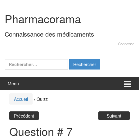
Aller
Sauter
au
au
Pharmacorama
contenu
menu
principal
Connaissance des médicaments
Connexion
Rechercher :
Menu
Accueil
›
Quizz
Précédent
Suivant
Question # 7