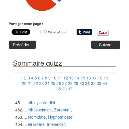
Partager cette page :
WhatsApp
Précédent
Suivant
Sommaire quizz
1
2
3
4
5
6
7
8
9
10
11
12
13
14
15
16
17
18
19
20
21
22
23
24
25
26
27
28
29
30
31
32
33
34
35
36
37
L'éthinylestradiol
L'éthosuximide, Zarontin*,
L'étomidate, Hypnomidate*
L'étravirine, Intelence*,