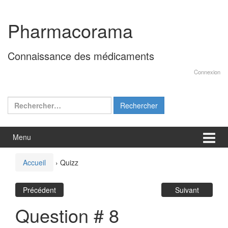
Aller
Sauter
au
au
Pharmacorama
contenu
menu
principal
Connaissance des médicaments
Connexion
Rechercher :
Menu
Accueil
›
Quizz
Précédent
Suivant
Question # 8