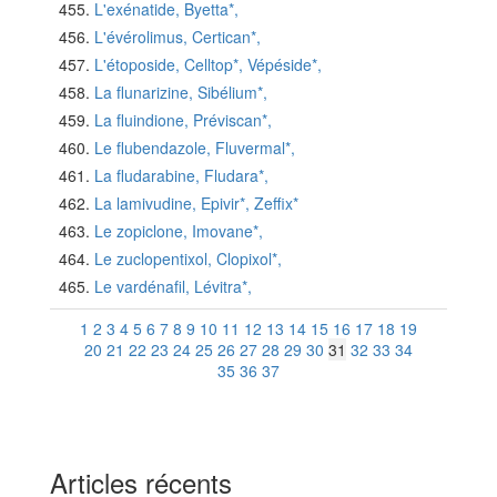
L'exénatide, Byetta*,
L'évérolimus, Certican*,
L'étoposide, Celltop*, Vépéside*,
La flunarizine, Sibélium*,
La fluindione, Préviscan*,
Le flubendazole, Fluvermal*,
La fludarabine, Fludara*,
La lamivudine, Epivir*, Zeffix*
Le zopiclone, Imovane*,
Le zuclopentixol, Clopixol*,
Le vardénafil, Lévitra*,
1
2
3
4
5
6
7
8
9
10
11
12
13
14
15
16
17
18
19
20
21
22
23
24
25
26
27
28
29
30
31
32
33
34
35
36
37
Articles récents