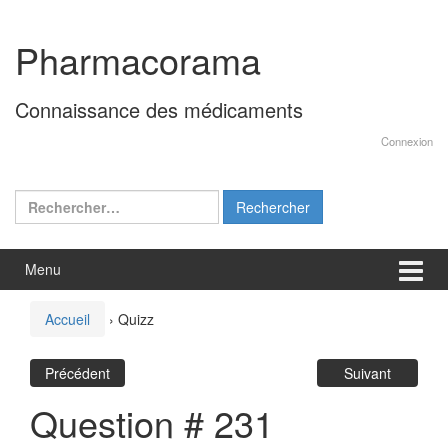
Aller
Sauter
au
au
Pharmacorama
contenu
menu
principal
Connaissance des médicaments
Connexion
Rechercher :
Menu
Accueil
›
Quizz
Précédent
Suivant
Question # 231