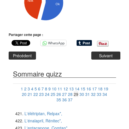
Nok
Ok
Partager cette page :
WhatsApp
Précédent
Suivant
Sommaire quizz
1
2
3
4
5
6
7
8
9
10
11
12
13
14
15
16
17
18
19
20
21
22
23
24
25
26
27
28
29
30
31
32
33
34
35
36
37
L'élétriptan, Relpax*,
L'énalapril, Rénitec*,
L'entacapone, Comtan*,