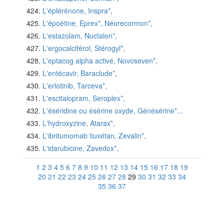
L'éplérénone, Inspra*,
L'époétine, Eprex*, Néorecormon*,
L'estazolam, Nuctalon*,
L'ergocalciférol, Stérogyl*,
L'eptacog alpha activé, Novoseven*,
L'entécavir, Baraclude*,
L'erlotinib, Tarceva*,
L'escitalopram, Seroplex*,
L'éséridine ou ésérine oxyde, Génésérine*...
L'hydroxyzine, Atarax*,
L'ibritumomab tiuxétan, Zevalin*,
L'idarubicine, Zavedox*,
1
2
3
4
5
6
7
8
9
10
11
12
13
14
15
16
17
18
19
20
21
22
23
24
25
26
27
28
29
30
31
32
33
34
35
36
37