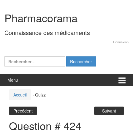
Aller
Sauter
au
au
Pharmacorama
contenu
menu
principal
Connaissance des médicaments
Connexion
Rechercher :
Menu
Accueil
›
Quizz
Précédent
Suivant
Question # 424