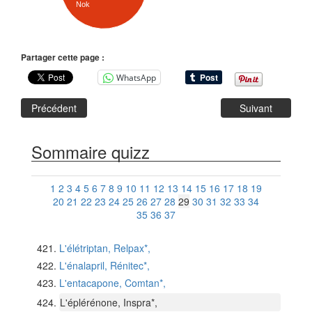
Nok
Partager cette page :
WhatsApp
Précédent
Suivant
Sommaire quizz
1
2
3
4
5
6
7
8
9
10
11
12
13
14
15
16
17
18
19
20
21
22
23
24
25
26
27
28
29
30
31
32
33
34
35
36
37
L'élétriptan, Relpax*,
L'énalapril, Rénitec*,
L'entacapone, Comtan*,
L'éplérénone, Inspra*,