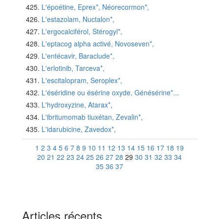
L'époétine, Eprex*, Néorecormon*,
L'estazolam, Nuctalon*,
L'ergocalciférol, Stérogyl*,
L'eptacog alpha activé, Novoseven*,
L'entécavir, Baraclude*,
L'erlotinib, Tarceva*,
L'escitalopram, Seroplex*,
L'éséridine ou ésérine oxyde, Génésérine*...
L'hydroxyzine, Atarax*,
L'ibritumomab tiuxétan, Zevalin*,
L'idarubicine, Zavedox*,
1
2
3
4
5
6
7
8
9
10
11
12
13
14
15
16
17
18
19
20
21
22
23
24
25
26
27
28
29
30
31
32
33
34
35
36
37
Articles récents