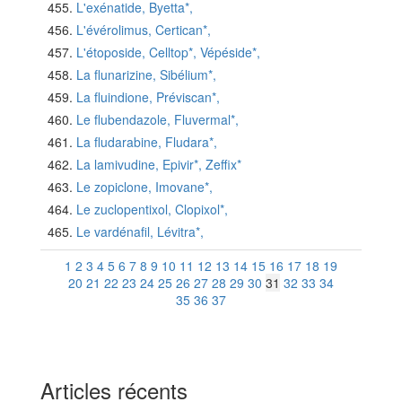
L'exénatide, Byetta*,
L'évérolimus, Certican*,
L'étoposide, Celltop*, Vépéside*,
La flunarizine, Sibélium*,
La fluindione, Préviscan*,
Le flubendazole, Fluvermal*,
La fludarabine, Fludara*,
La lamivudine, Epivir*, Zeffix*
Le zopiclone, Imovane*,
Le zuclopentixol, Clopixol*,
Le vardénafil, Lévitra*,
1
2
3
4
5
6
7
8
9
10
11
12
13
14
15
16
17
18
19
20
21
22
23
24
25
26
27
28
29
30
31
32
33
34
35
36
37
Articles récents