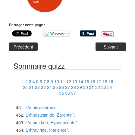
Nok
Partager cette page :
WhatsApp
Précédent
Suivant
Sommaire quizz
1
2
3
4
5
6
7
8
9
10
11
12
13
14
15
16
17
18
19
20
21
22
23
24
25
26
27
28
29
30
31
32
33
34
35
36
37
L'éthinylestradiol
L'éthosuximide, Zarontin*,
L'étomidate, Hypnomidate*
L'étravirine, Intelence*,