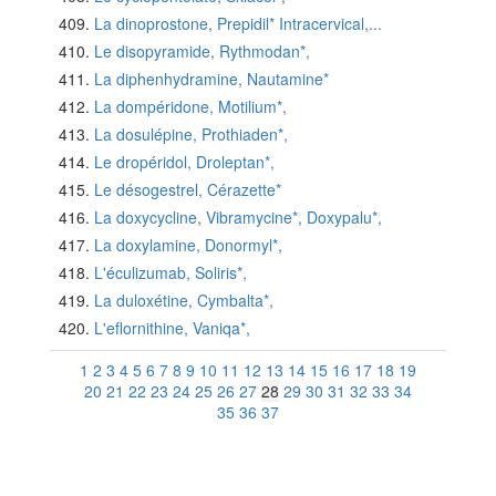
La dinoprostone, Prepidil* Intracervical,...
Le disopyramide, Rythmodan*,
La diphenhydramine, Nautamine*
La dompéridone, Motilium*,
La dosulépine, Prothiaden*,
Le dropéridol, Droleptan*,
Le désogestrel, Cérazette*
La doxycycline, Vibramycine*, Doxypalu*,
La doxylamine, Donormyl*,
L'éculizumab, Soliris*,
La duloxétine, Cymbalta*,
L'eflornithine, Vaniqa*,
1
2
3
4
5
6
7
8
9
10
11
12
13
14
15
16
17
18
19
20
21
22
23
24
25
26
27
28
29
30
31
32
33
34
35
36
37