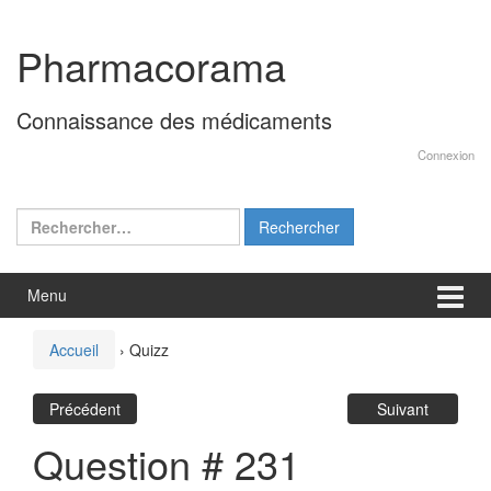
Aller
Sauter
au
au
Pharmacorama
contenu
menu
principal
Connaissance des médicaments
Connexion
Rechercher :
Menu
Accueil
›
Quizz
Précédent
Suivant
Question # 231