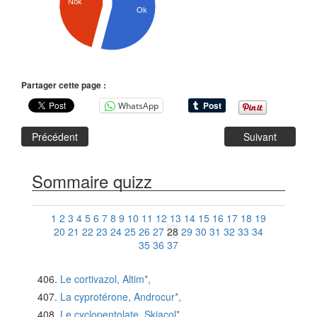
Nok
Ok
Partager cette page :
WhatsApp
Précédent
Suivant
Sommaire quizz
1
2
3
4
5
6
7
8
9
10
11
12
13
14
15
16
17
18
19
20
21
22
23
24
25
26
27
28
29
30
31
32
33
34
35
36
37
Le cortivazol, Altim*,
La cyprotérone, Androcur*,
Le cyclopentolate, Skiacol*,