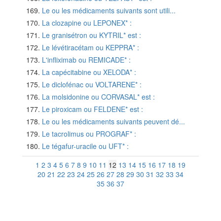
Le ou les médicaments suivants sont utili...
La clozapine ou LEPONEX* :
Le granisétron ou KYTRIL* est :
Le lévétiracétam ou KEPPRA* :
L'infliximab ou REMICADE* :
La capécitabine ou XELODA* :
Le diclofénac ou VOLTARENE* :
La molsidonine ou CORVASAL* est :
Le piroxicam ou FELDENE* est :
Le ou les médicaments suivants peuvent dé...
Le tacrolimus ou PROGRAF* :
Le tégafur-uracile ou UFT* :
1
2
3
4
5
6
7
8
9
10
11
12
13
14
15
16
17
18
19
20
21
22
23
24
25
26
27
28
29
30
31
32
33
34
35
36
37