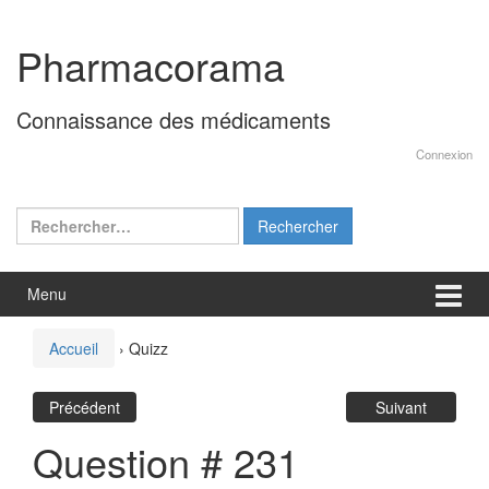
Aller
Sauter
au
au
Pharmacorama
contenu
menu
principal
Connaissance des médicaments
Connexion
Rechercher :
Menu
Accueil
›
Quizz
Précédent
Suivant
Question # 231