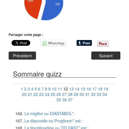
Nok
Ok
Partager cette page :
WhatsApp
Précédent
Suivant
Sommaire quizz
1
2
3
4
5
6
7
8
9
10
11
12
13
14
15
16
17
18
19
20
21
22
23
24
25
26
27
28
29
30
31
32
33
34
35
36
37
Le miglitol ou DIASTABOL*:
Le diazoxide ou Proglicem* est :
La féxofénadine ou TELFAST* est :