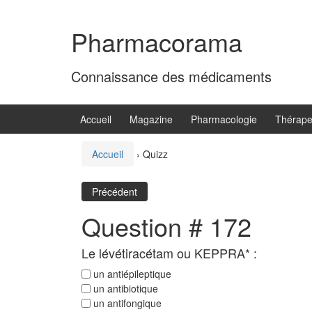
Aller
Sauter
au
au
Pharmacorama
contenu
menu
principal
Connaissance des médicaments
Accueil
Magazine
Pharmacologie
Thérape
Accueil
›
Quizz
Précédent
Question # 172
Le lévétiracétam ou KEPPRA* :
un antiépileptique
un antibiotique
un antifongique