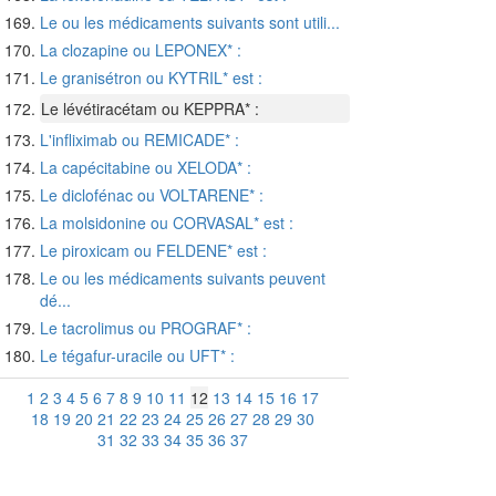
Le ou les médicaments suivants sont utili...
La clozapine ou LEPONEX* :
Le granisétron ou KYTRIL* est :
Le lévétiracétam ou KEPPRA* :
L'infliximab ou REMICADE* :
La capécitabine ou XELODA* :
Le diclofénac ou VOLTARENE* :
La molsidonine ou CORVASAL* est :
Le piroxicam ou FELDENE* est :
Le ou les médicaments suivants peuvent
dé...
Le tacrolimus ou PROGRAF* :
Le tégafur-uracile ou UFT* :
1
2
3
4
5
6
7
8
9
10
11
12
13
14
15
16
17
18
19
20
21
22
23
24
25
26
27
28
29
30
31
32
33
34
35
36
37