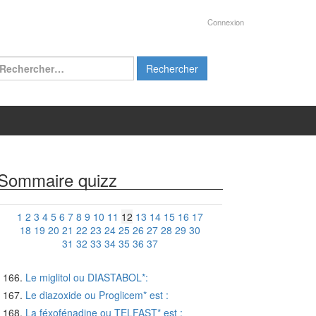
Connexion
chercher :
Sommaire quizz
1
2
3
4
5
6
7
8
9
10
11
12
13
14
15
16
17
18
19
20
21
22
23
24
25
26
27
28
29
30
31
32
33
34
35
36
37
Le miglitol ou DIASTABOL*:
Le diazoxide ou Proglicem* est :
La féxofénadine ou TELFAST* est :