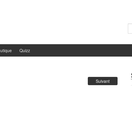
Re
utique
Quizz
Suivant