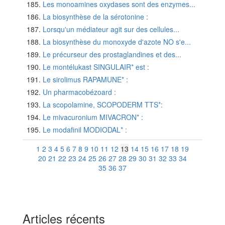
Les monoamines oxydases sont des enzymes...
La biosynthèse de la sérotonine :
Lorsqu'un médiateur agit sur des cellules...
La biosynthèse du monoxyde d'azote NO s'e...
Le précurseur des prostaglandines et des...
Le montélukast SINGULAIR* est :
Le sirolimus RAPAMUNE* :
Un pharmacobézoard :
La scopolamine, SCOPODERM TTS*:
Le mivacuronium MIVACRON* :
Le modafinil MODIODAL* :
1
2
3
4
5
6
7
8
9
10
11
12
13
14
15
16
17
18
19
20
21
22
23
24
25
26
27
28
29
30
31
32
33
34
35
36
37
Articles récents