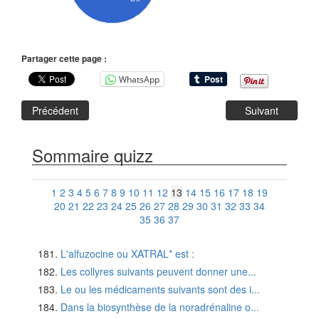
Partager cette page :
WhatsApp
Précédent
Suivant
Sommaire quizz
1
2
3
4
5
6
7
8
9
10
11
12
13
14
15
16
17
18
19
20
21
22
23
24
25
26
27
28
29
30
31
32
33
34
35
36
37
L'alfuzocine ou XATRAL* est :
Les collyres suivants peuvent donner une...
Le ou les médicaments suivants sont des i...
Dans la biosynthèse de la noradrénaline o...