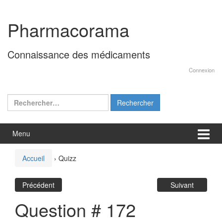
Aller
Sauter
au
au
Pharmacorama
contenu
menu
principal
Connaissance des médicaments
Connexion
Rechercher :
Menu
Accueil
›
Quizz
Précédent
Suivant
Question # 172