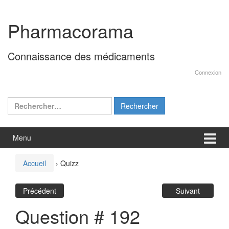
Aller
Sauter
au
au
Pharmacorama
contenu
menu
principal
Connaissance des médicaments
Connexion
Rechercher :
Menu
Accueil
›
Quizz
Précédent
Suivant
Question # 192