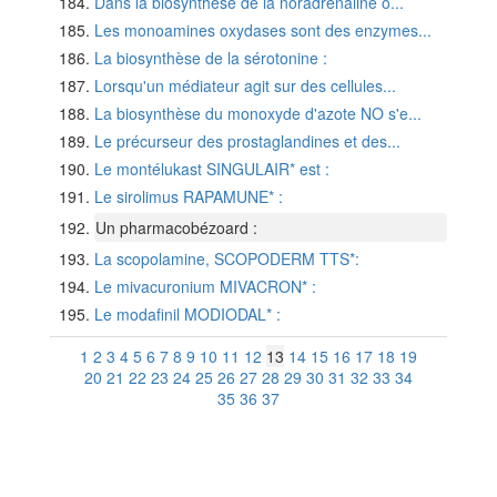
Dans la biosynthèse de la noradrénaline o...
Les monoamines oxydases sont des enzymes...
La biosynthèse de la sérotonine :
Lorsqu'un médiateur agit sur des cellules...
La biosynthèse du monoxyde d'azote NO s'e...
Le précurseur des prostaglandines et des...
Le montélukast SINGULAIR* est :
Le sirolimus RAPAMUNE* :
Un pharmacobézoard :
La scopolamine, SCOPODERM TTS*:
Le mivacuronium MIVACRON* :
Le modafinil MODIODAL* :
1
2
3
4
5
6
7
8
9
10
11
12
13
14
15
16
17
18
19
20
21
22
23
24
25
26
27
28
29
30
31
32
33
34
35
36
37