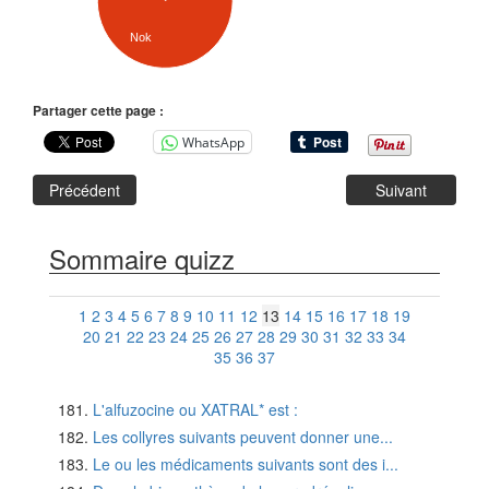
Nok
Partager cette page :
WhatsApp
Précédent
Suivant
Sommaire quizz
1
2
3
4
5
6
7
8
9
10
11
12
13
14
15
16
17
18
19
20
21
22
23
24
25
26
27
28
29
30
31
32
33
34
35
36
37
L'alfuzocine ou XATRAL* est :
Les collyres suivants peuvent donner une...
Le ou les médicaments suivants sont des i...