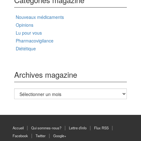
Nouveaux médicaments
Opinions
Lu pour vous
Pharmacovigilance
Diététique
Archives magazine
Archives
magazine
Accueil
Qui sommes-nous?
Lettre d’info
Flux RSS
Facebook
Twitter
Google+