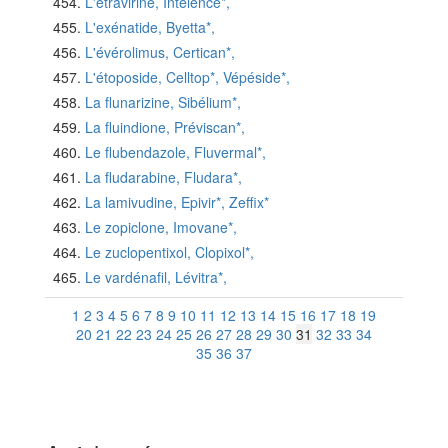
L'étravirine, Intelence*,
L'exénatide, Byetta*,
L'évérolimus, Certican*,
L'étoposide, Celltop*, Vépéside*,
La flunarizine, Sibélium*,
La fluindione, Préviscan*,
Le flubendazole, Fluvermal*,
La fludarabine, Fludara*,
La lamivudine, Epivir*, Zeffix*
Le zopiclone, Imovane*,
Le zuclopentixol, Clopixol*,
Le vardénafil, Lévitra*,
1
2
3
4
5
6
7
8
9
10
11
12
13
14
15
16
17
18
19
20
21
22
23
24
25
26
27
28
29
30
31
32
33
34
35
36
37