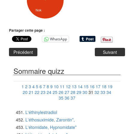
Nok
Partager cette page :
WhatsApp
Précédent
Suivant
Sommaire quizz
1
2
3
4
5
6
7
8
9
10
11
12
13
14
15
16
17
18
19
20
21
22
23
24
25
26
27
28
29
30
31
32
33
34
35
36
37
L'éthinylestradiol
L'éthosuximide, Zarontin*,
L'étomidate, Hypnomidate*