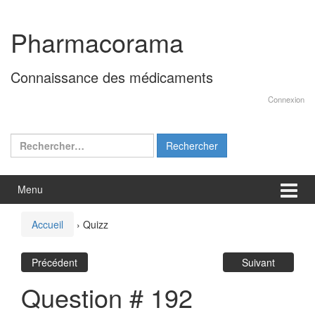
Aller
Sauter
au
au
Pharmacorama
contenu
menu
principal
Connaissance des médicaments
Connexion
Rechercher :
Menu
Accueil
›
Quizz
Précédent
Suivant
Question # 192