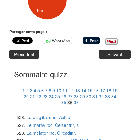
Nok
Partager cette page :
WhatsApp
Précédent
Suivant
Sommaire quizz
1
2
3
4
5
6
7
8
9
10
11
12
13
14
15
16
17
18
19
20
21
22
23
24
25
26
27
28
29
30
31
32
33
34
35
36
37
La pioglitazone, Actos*,
Le maraviroc, Celsentri*, s
La mélatonine, Circadin*,