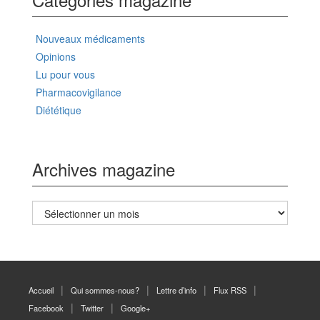
Nouveaux médicaments
Opinions
Lu pour vous
Pharmacovigilance
Diététique
Archives magazine
Archives
magazine
Accueil
Qui sommes-nous?
Lettre d’info
Flux RSS
Facebook
Twitter
Google+