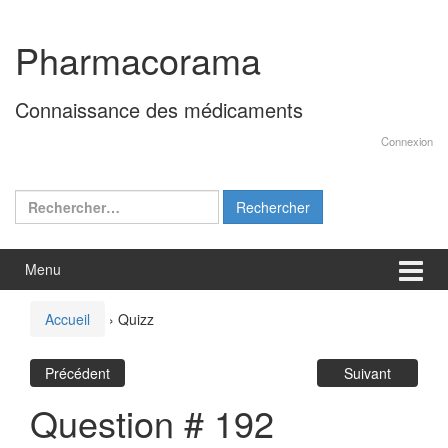
Aller
Sauter
au
au
Pharmacorama
contenu
menu
principal
Connaissance des médicaments
Connexion
Rechercher :
Menu
Accueil
›
Quizz
Précédent
Suivant
Question # 192