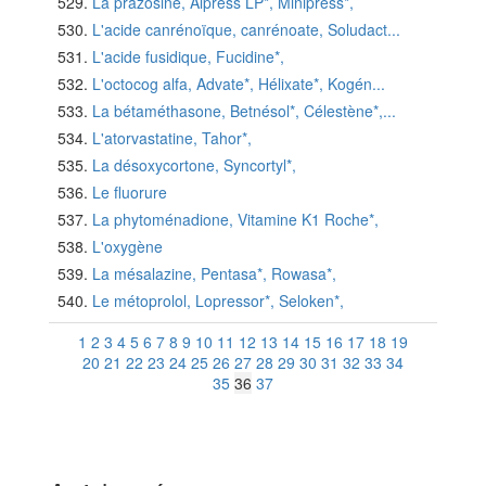
La prazosine, Alpress LP*, Minipress*,
L'acide canrénoïque, canrénoate, Soludact...
L'acide fusidique, Fucidine*,
L'octocog alfa, Advate*, Hélixate*, Kogén...
La bétaméthasone, Betnésol*, Célestène*,...
L'atorvastatine, Tahor*,
La désoxycortone, Syncortyl*,
Le fluorure
La phytoménadione, Vitamine K1 Roche*,
L'oxygène
La mésalazine, Pentasa*, Rowasa*,
Le métoprolol, Lopressor*, Seloken*,
1
2
3
4
5
6
7
8
9
10
11
12
13
14
15
16
17
18
19
20
21
22
23
24
25
26
27
28
29
30
31
32
33
34
35
36
37