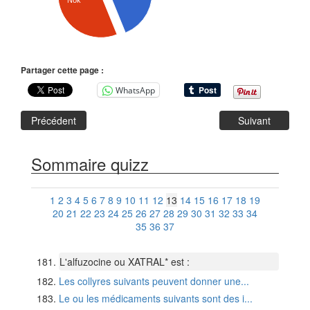
Nok
Partager cette page :
WhatsApp
Précédent
Suivant
Sommaire quizz
1
2
3
4
5
6
7
8
9
10
11
12
13
14
15
16
17
18
19
20
21
22
23
24
25
26
27
28
29
30
31
32
33
34
35
36
37
L'alfuzocine ou XATRAL* est :
Les collyres suivants peuvent donner une...
Le ou les médicaments suivants sont des i...