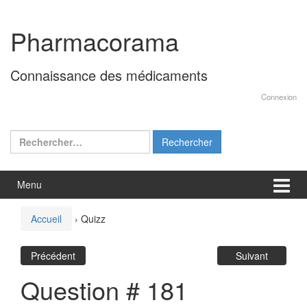
Aller
Sauter
au
au
Pharmacorama
contenu
menu
principal
Connaissance des médicaments
Connexion
Rechercher :
Menu
Accueil
›
Quizz
Précédent
Suivant
Question # 181