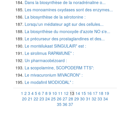
Dans la biosynthèse de la noradrénaline o...
Les monoamines oxydases sont des enzymes...
La biosynthèse de la sérotonine :
Lorsqu'un médiateur agit sur des cellules...
La biosynthèse du monoxyde d'azote NO s'e...
Le précurseur des prostaglandines et des...
Le montélukast SINGULAIR* est :
Le sirolimus RAPAMUNE* :
Un pharmacobézoard :
La scopolamine, SCOPODERM TTS*:
Le mivacuronium MIVACRON* :
Le modafinil MODIODAL* :
1
2
3
4
5
6
7
8
9
10
11
12
13
14
15
16
17
18
19
20
21
22
23
24
25
26
27
28
29
30
31
32
33
34
35
36
37