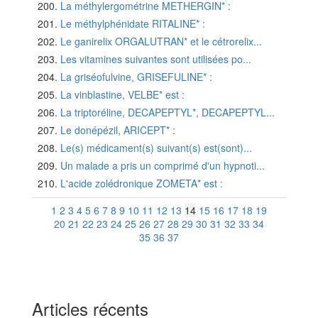
La méthylergométrine METHERGIN* :
Le méthylphénidate RITALINE* :
Le ganirelix ORGALUTRAN* et le cétrorelix...
Les vitamines suivantes sont utilisées po...
La griséofulvine, GRISEFULINE* :
La vinblastine, VELBE* est :
La triptoréline, DECAPEPTYL*, DECAPEPTYL...
Le donépézil, ARICEPT* :
Le(s) médicament(s) suivant(s) est(sont)...
Un malade a pris un comprimé d'un hypnoti...
L'acide zolédronique ZOMETA* est :
1
2
3
4
5
6
7
8
9
10
11
12
13
14
15
16
17
18
19
20
21
22
23
24
25
26
27
28
29
30
31
32
33
34
35
36
37
Articles récents