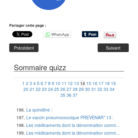
Partager cette page :
WhatsApp
Précédent
Suivant
Sommaire quizz
1
2
3
4
5
6
7
8
9
10
11
12
13
14
15
16
17
18
19
20
21
22
23
24
25
26
27
28
29
30
31
32
33
34
35
36
37
La quinidine :
Le vaccin pneumococcique PREVENAR* 13 :
Les médicaments dont la dénomination comm...
Les médicaments dont la dénomination comm...