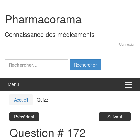
Aller
Sauter
au
au
Pharmacorama
contenu
menu
principal
Connaissance des médicaments
Connexion
Rechercher :
Menu
Accueil
›
Quizz
Précédent
Suivant
Question # 172