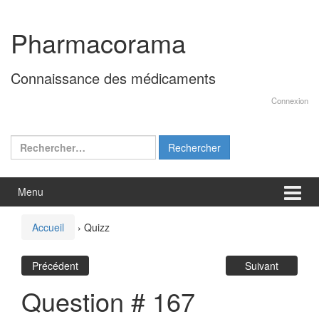
Aller
Sauter
au
au
Pharmacorama
contenu
menu
principal
Connaissance des médicaments
Connexion
Rechercher :
Menu
Accueil
›
Quizz
Précédent
Suivant
Question # 167