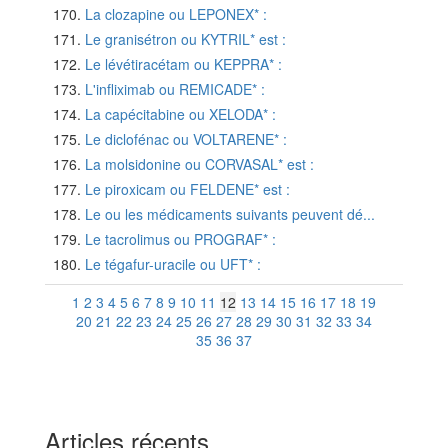
La clozapine ou LEPONEX* :
Le granisétron ou KYTRIL* est :
Le lévétiracétam ou KEPPRA* :
L'infliximab ou REMICADE* :
La capécitabine ou XELODA* :
Le diclofénac ou VOLTARENE* :
La molsidonine ou CORVASAL* est :
Le piroxicam ou FELDENE* est :
Le ou les médicaments suivants peuvent dé...
Le tacrolimus ou PROGRAF* :
Le tégafur-uracile ou UFT* :
1
2
3
4
5
6
7
8
9
10
11
12
13
14
15
16
17
18
19
20
21
22
23
24
25
26
27
28
29
30
31
32
33
34
35
36
37
Articles récents