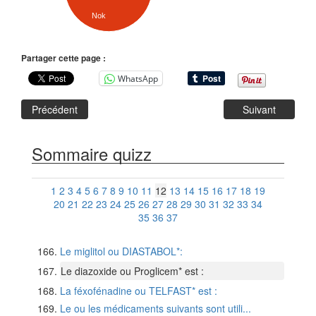
Nok
Partager cette page :
WhatsApp
Précédent
Suivant
Sommaire quizz
1
2
3
4
5
6
7
8
9
10
11
12
13
14
15
16
17
18
19
20
21
22
23
24
25
26
27
28
29
30
31
32
33
34
35
36
37
Le miglitol ou DIASTABOL*:
Le diazoxide ou Proglicem* est :
La féxofénadine ou TELFAST* est :
Le ou les médicaments suivants sont utili...