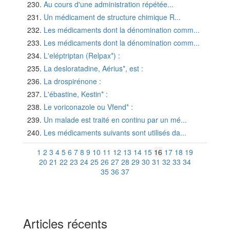
Au cours d'une administration répétée...
Un médicament de structure chimique R...
Les médicaments dont la dénomination comm...
Les médicaments dont la dénomination comm...
L'eléptriptan (Relpax*) :
La desloratadine, Aérius*, est :
La drospirénone :
L'ébastine, Kestin* :
Le voriconazole ou Vfend* :
Un malade est traité en continu par un mé...
Les médicaments suivants sont utilisés da...
1
2
3
4
5
6
7
8
9
10
11
12
13
14
15
16
17
18
19
20
21
22
23
24
25
26
27
28
29
30
31
32
33
34
35
36
37
Articles récents