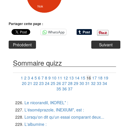
Nok
Partager cette page :
WhatsApp
Précédent
Suivant
Sommaire quizz
1
2
3
4
5
6
7
8
9
10
11
12
13
14
15
16
17
18
19
20
21
22
23
24
25
26
27
28
29
30
31
32
33
34
35
36
37
Le nicorandil, IKOREL* :
L'ésoméprazole, INEXIUM*, est :
Lorsqu'on dit qu'un essai comparant deux...
L'albumine :