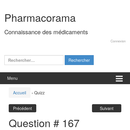
Aller
Sauter
au
au
Pharmacorama
contenu
menu
principal
Connaissance des médicaments
Connexion
Rechercher :
Menu
Accueil
›
Quizz
Précédent
Suivant
Question # 167