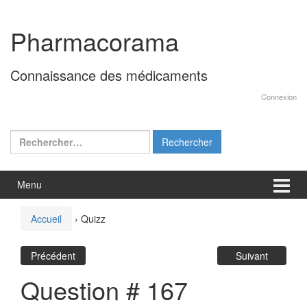
Aller
Sauter
au
au
Pharmacorama
contenu
menu
principal
Connaissance des médicaments
Connexion
Rechercher :
Menu
Accueil
›
Quizz
Précédent
Suivant
Question # 167