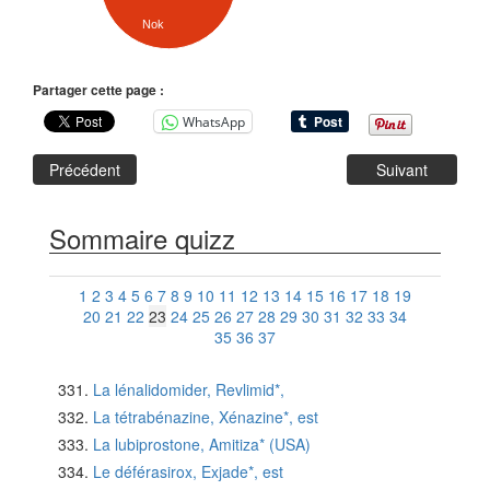
Nok
Partager cette page :
WhatsApp
Précédent
Suivant
Sommaire quizz
1
2
3
4
5
6
7
8
9
10
11
12
13
14
15
16
17
18
19
20
21
22
23
24
25
26
27
28
29
30
31
32
33
34
35
36
37
La lénalidomider, Revlimid*,
La tétrabénazine, Xénazine*, est
La lubiprostone, Amitiza* (USA)
Le déférasirox, Exjade*, est