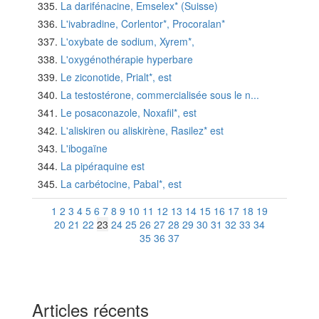
La darifénacine, Emselex* (Suisse)
L'ivabradine, Corlentor*, Procoralan*
L'oxybate de sodium, Xyrem*,
L'oxygénothérapie hyperbare
Le ziconotide, Prialt*, est
La testostérone, commercialisée sous le n...
Le posaconazole, Noxafil*, est
L'aliskiren ou aliskirène, Rasilez* est
L'ibogaïne
La pipéraquine est
La carbétocine, Pabal*, est
1
2
3
4
5
6
7
8
9
10
11
12
13
14
15
16
17
18
19
20
21
22
23
24
25
26
27
28
29
30
31
32
33
34
35
36
37
Articles récents