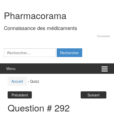
Aller
Sauter
au
au
Pharmacorama
contenu
menu
principal
Connaissance des médicaments
Connexion
Rechercher :
Menu
Accueil
›
Quizz
Précédent
Suivant
Question # 292