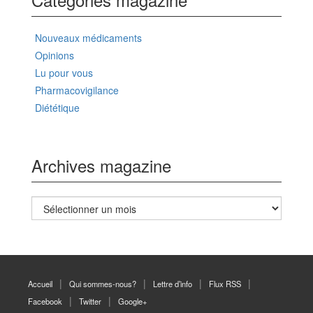
Nouveaux médicaments
Opinions
Lu pour vous
Pharmacovigilance
Diététique
Archives magazine
Archives
magazine
Accueil
Qui sommes-nous?
Lettre d’info
Flux RSS
Facebook
Twitter
Google+