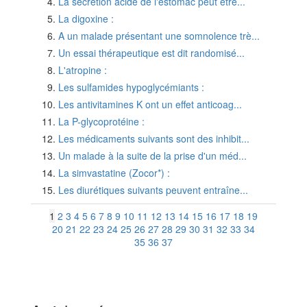
La sécrétion acide de l'estomac peut être...
La digoxine :
A un malade présentant une somnolence trè...
Un essai thérapeutique est dit randomisé...
L'atropine :
Les sulfamides hypoglycémiants :
Les antivitamines K ont un effet anticoag...
La P-glycoprotéine :
Les médicaments suivants sont des inhibit...
Un malade à la suite de la prise d'un méd...
La simvastatine (Zocor*) :
Les diurétiques suivants peuvent entraîne...
1
2
3
4
5
6
7
8
9
10
11
12
13
14
15
16
17
18
19
20
21
22
23
24
25
26
27
28
29
30
31
32
33
34
35
36
37