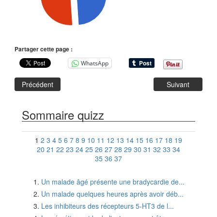
Partager cette page :
WhatsApp
Précédent
Suivant
Sommaire quizz
1
2
3
4
5
6
7
8
9
10
11
12
13
14
15
16
17
18
19
20
21
22
23
24
25
26
27
28
29
30
31
32
33
34
35
36
37
Un malade âgé présente une bradycardie de...
Un malade quelques heures après avoir déb...
Les inhibiteurs des récepteurs 5-HT3 de l...