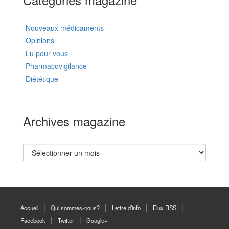
Nouveaux médicaments
Opinions
Lu pour vous
Pharmacovigilance
Diététique
Archives magazine
Archives
magazine
Accueil
Qui sommes-nous?
Lettre d’info
Flux RSS
Facebook
Twitter
Google+