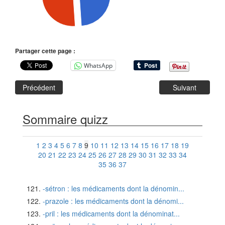
Partager cette page :
WhatsApp
Précédent
Suivant
Sommaire quizz
1
2
3
4
5
6
7
8
9
10
11
12
13
14
15
16
17
18
19
20
21
22
23
24
25
26
27
28
29
30
31
32
33
34
35
36
37
-sétron : les médicaments dont la dénomin...
-prazole : les médicaments dont la dénomi...
-pril : les médicaments dont la dénominat...