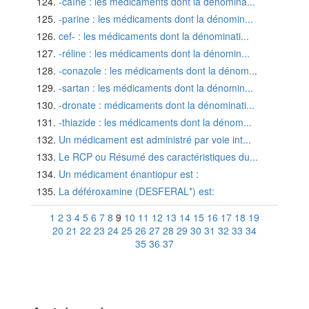
-caïne : les médicaments dont la dénomina...
-parine : les médicaments dont la dénomin...
cef- : les médicaments dont la dénominati...
-réline : les médicaments dont la dénomin...
-conazole : les médicaments dont la dénom...
-sartan : les médicaments dont la dénomin...
-dronate : médicaments dont la dénominati...
-thiazide : les médicaments dont la dénom...
Un médicament est administré par voie int...
Le RCP ou Résumé des caractéristiques du...
Un médicament énantiopur est :
La déféroxamine (DESFERAL*) est:
1
2
3
4
5
6
7
8
9
10
11
12
13
14
15
16
17
18
19
20
21
22
23
24
25
26
27
28
29
30
31
32
33
34
35
36
37