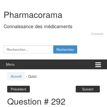
Aller
Sauter
au
au
Pharmacorama
contenu
menu
principal
Connaissance des médicaments
Connexion
Rechercher :
Menu
Accueil
›
Quizz
Précédent
Suivant
Question # 292