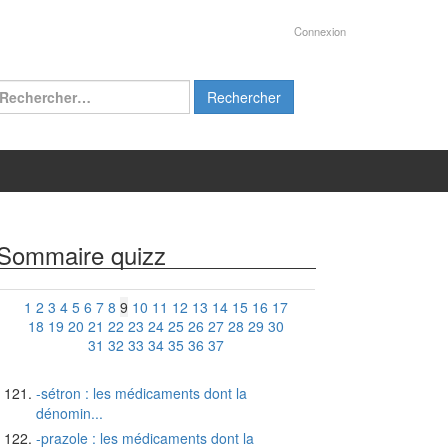
Connexion
chercher :
Sommaire quizz
1
2
3
4
5
6
7
8
9
10
11
12
13
14
15
16
17
18
19
20
21
22
23
24
25
26
27
28
29
30
31
32
33
34
35
36
37
-sétron : les médicaments dont la
dénomin...
-prazole : les médicaments dont la