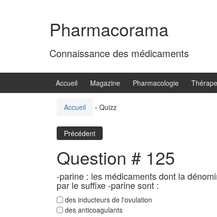
Aller
Sauter
au
au
Pharmacorama
contenu
menu
principal
Connaissance des médicaments
Accueil
Magazine
Pharmacologie
Thérape
Accueil
›
Quizz
Précédent
Question # 125
-parine : les médicaments dont la dénom
par le suffixe -parine sont :
des inducteurs de l'ovulation
des anticoagulants