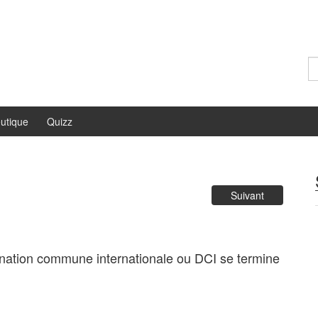
Re
utique
Quizz
Suivant
ination commune internationale ou DCI se termine