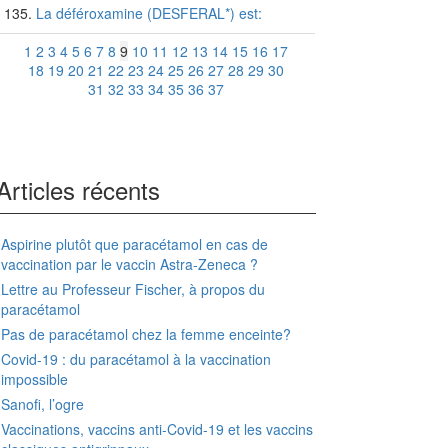
La déféroxamine (DESFERAL*) est:
1
2
3
4
5
6
7
8
9
10
11
12
13
14
15
16
17
18
19
20
21
22
23
24
25
26
27
28
29
30
31
32
33
34
35
36
37
Articles récents
Aspirine plutôt que paracétamol en cas de
vaccination par le vaccin Astra-Zeneca ?
Lettre au Professeur Fischer, à propos du
paracétamol
Pas de paracétamol chez la femme enceinte?
Covid-19 : du paracétamol à la vaccination
impossible
Sanofi, l’ogre
Vaccinations, vaccins anti-Covid-19 et les vaccins