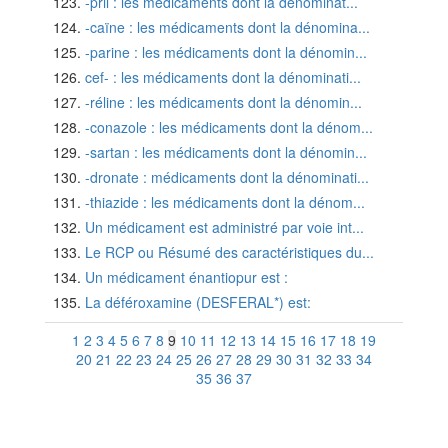
-pril : les médicaments dont la dénominat...
-caïne : les médicaments dont la dénomina...
-parine : les médicaments dont la dénomin...
cef- : les médicaments dont la dénominati...
-réline : les médicaments dont la dénomin...
-conazole : les médicaments dont la dénom...
-sartan : les médicaments dont la dénomin...
-dronate : médicaments dont la dénominati...
-thiazide : les médicaments dont la dénom...
Un médicament est administré par voie int...
Le RCP ou Résumé des caractéristiques du...
Un médicament énantiopur est :
La déféroxamine (DESFERAL*) est:
1
2
3
4
5
6
7
8
9
10
11
12
13
14
15
16
17
18
19
20
21
22
23
24
25
26
27
28
29
30
31
32
33
34
35
36
37