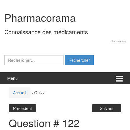
Aller
Sauter
au
au
Pharmacorama
contenu
menu
principal
Connaissance des médicaments
Connexion
Rechercher :
Menu
Accueil
›
Quizz
Précédent
Suivant
Question # 122