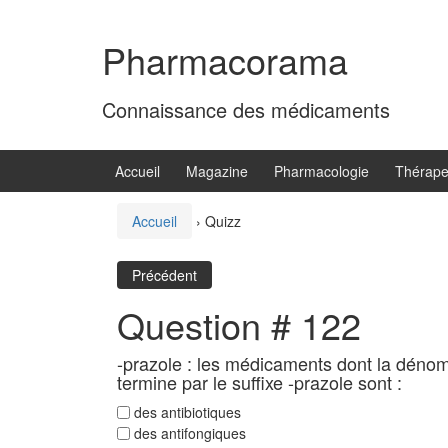
Aller
Sauter
au
au
Pharmacorama
contenu
menu
principal
Connaissance des médicaments
Accueil
Magazine
Pharmacologie
Thérape
Accueil
›
Quizz
Précédent
Question # 122
-prazole : les médicaments dont la déno
termine par le suffixe -prazole sont :
des antibiotiques
des antifongiques