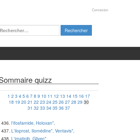
Connexion
chercher :
Sommaire quizz
1
2
3
4
5
6
7
8
9
10
11
12
13
14
15
16
17
18
19
20
21
22
23
24
25
26
27
28
29
30
31
32
33
34
35
36
37
l'ifosfamide, Holoxan*,
L'iloprost, Ilomédine*, Ventavis*,
L'imatinib, Glivec*,