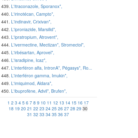
L'itraconazole, Sporanox*,
L'irinotécan, Campto*,
L'indinavir, Crixivan*,
L'iproniazide, Marsilid*,
L'ipratropium, Atrovent*,
L'ivermectine, Mectizan*, Stromectol*,
L'irbésartan, Aprovel*,
L'isradipine, Icaz*,
L'interféron alfa, IntronA*, Pégasys*, Ro...
L'interféron gamma, Imukin*,
L'imiquimod, Aldara*,
L'ibuprofène, Advil*, Brufen*,
1
2
3
4
5
6
7
8
9
10
11
12
13
14
15
16
17
18
19
20
21
22
23
24
25
26
27
28
29
30
31
32
33
34
35
36
37