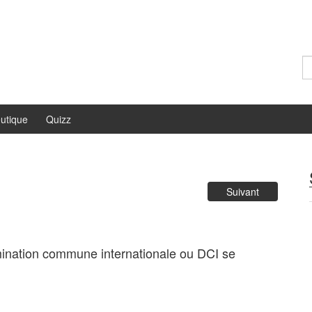
Re
utique
Quizz
Suivant
mination commune internationale ou DCI se