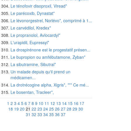
Le ténofovir disoproxil, Viread*
Le parécoxib, Dynastat*
Le lévonorgestrel, Norlévo*, comprimé à 1...
Le carvédilol, Kredex*
Le propranolol, Avlocardyl*
L'urapidil, Eupressyl*
La drospirénone est le progestatif présen...
Le bupropion ou amfébutamone, Zyban*
La sibutramine, Sibutral*
Un malade depuis qu'il prend un
médicamen...
La drotrécogine alpha, Xigris*, *** Ce mé...
Le bosentan, Tracleer*,
1
2
3
4
5
6
7
8
9
10
11
12
13
14
15
16
17
18
19
20
21
22
23
24
25
26
27
28
29
30
31
32
33
34
35
36
37