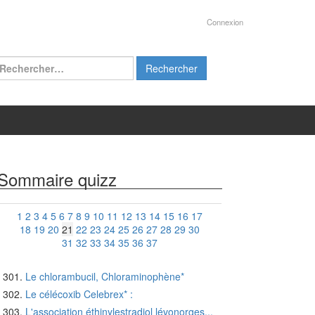
Connexion
chercher :
Sommaire quizz
1
2
3
4
5
6
7
8
9
10
11
12
13
14
15
16
17
18
19
20
21
22
23
24
25
26
27
28
29
30
31
32
33
34
35
36
37
Le chlorambucil, Chloraminophène*
Le célécoxib Celebrex* :
L'association éthinylestradiol lévonorges...