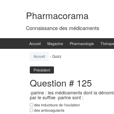
Aller
Sauter
au
au
Pharmacorama
contenu
menu
principal
Connaissance des médicaments
Accueil
Magazine
Pharmacologie
Thérape
Accueil
›
Quizz
Précédent
Question # 125
-parine : les médicaments dont la dénom
par le suffixe -parine sont :
des inducteurs de l'ovulation
des anticoagulants