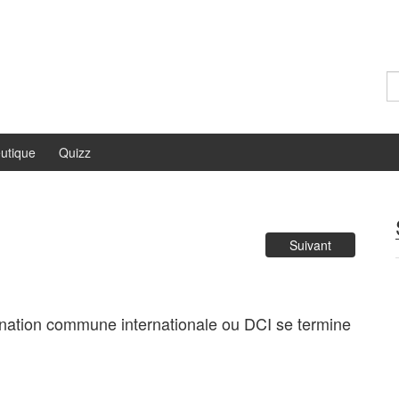
Re
utique
Quizz
Suivant
ination commune internationale ou DCI se termine