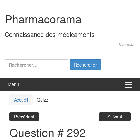
Aller
Sauter
au
au
Pharmacorama
contenu
menu
principal
Connaissance des médicaments
Connexion
Rechercher :
Menu
Accueil
›
Quizz
Précédent
Suivant
Question # 292