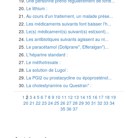
Une personne prend régulièrement de forte...
Le lithium :
Au cours d'un traitement, un malade prése...
Les médicaments suivants font baisser l'h...
Le(s) médicament(s) suivant(s) est(sont)...
Les antibiotiques suivants agissent au ni...
Le paracétamol (Doliprane*, Efferalgan*)...
L'héparine standard :
Le méthotrexate :
La solution de Lugol :
La PGI2 ou prostacycline ou époprosténol...
La cholestyramine ou Questran* :
1
2
3
4
5
6
7
8
9
10
11
12
13
14
15
16
17
18
19
20
21
22
23
24
25
26
27
28
29
30
31
32
33
34
35
36
37