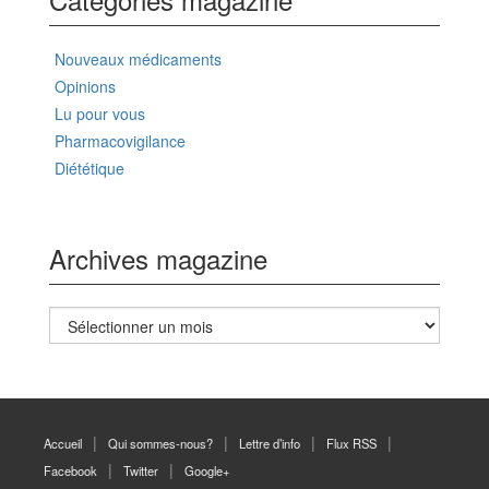
Nouveaux médicaments
Opinions
Lu pour vous
Pharmacovigilance
Diététique
Archives magazine
Archives
magazine
Accueil
Qui sommes-nous?
Lettre d’info
Flux RSS
Facebook
Twitter
Google+