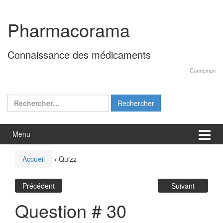
Aller
Sauter
au
au
Pharmacorama
contenu
menu
principal
Connaissance des médicaments
Connexion
Rechercher :
Menu
Accueil
›
Quizz
Précédent
Suivant
Question # 30