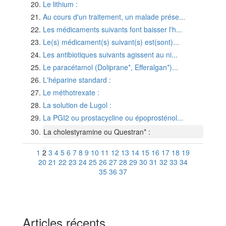
Le lithium :
Au cours d'un traitement, un malade prése...
Les médicaments suivants font baisser l'h...
Le(s) médicament(s) suivant(s) est(sont)...
Les antibiotiques suivants agissent au ni...
Le paracétamol (Doliprane*, Efferalgan*)...
L'héparine standard :
Le méthotrexate :
La solution de Lugol :
La PGI2 ou prostacycline ou époprosténol...
La cholestyramine ou Questran* :
1
2
3
4
5
6
7
8
9
10
11
12
13
14
15
16
17
18
19
20
21
22
23
24
25
26
27
28
29
30
31
32
33
34
35
36
37
Articles récents