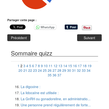
Partager cette page :
WhatsApp
Précédent
Suivant
Sommaire quizz
1
2
3
4
5
6
7
8
9
10
11
12
13
14
15
16
17
18
19
20
21
22
23
24
25
26
27
28
29
30
31
32
33
34
35
36
37
La digoxine :
La lidocaïne est utilisée :
La GnRH ou gonadoreline, en administratio...
Une personne prend régulièrement de forte...