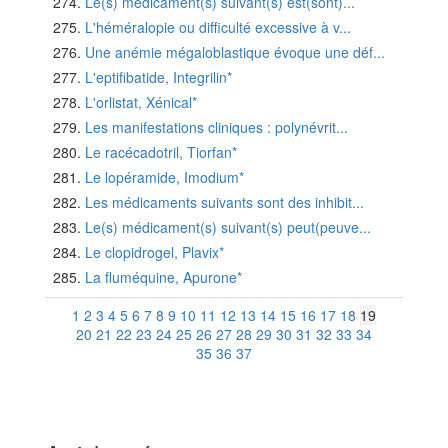
Le(s) médicament(s) suivant(s) est(sont)...
L'héméralopie ou difficulté excessive à v...
Une anémie mégaloblastique évoque une déf...
L'eptifibatide, Integrilin*
L'orlistat, Xénical*
Les manifestations cliniques : polynévrit...
Le racécadotril, Tiorfan*
Le lopéramide, Imodium*
Les médicaments suivants sont des inhibit...
Le(s) médicament(s) suivant(s) peut(peuve...
Le clopidrogel, Plavix*
La fluméquine, Apurone*
1
2
3
4
5
6
7
8
9
10
11
12
13
14
15
16
17
18
19
20
21
22
23
24
25
26
27
28
29
30
31
32
33
34
35
36
37