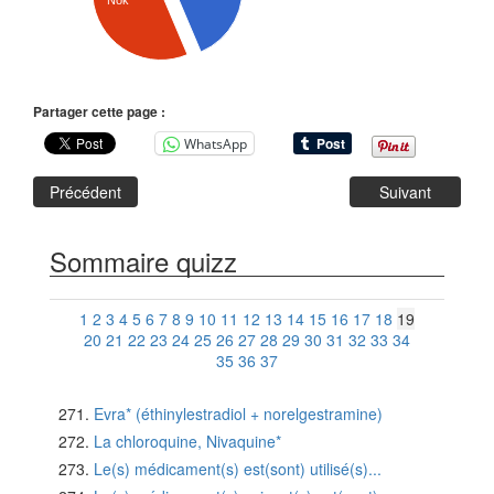
Nok
Partager cette page :
WhatsApp
Précédent
Suivant
Sommaire quizz
1
2
3
4
5
6
7
8
9
10
11
12
13
14
15
16
17
18
19
20
21
22
23
24
25
26
27
28
29
30
31
32
33
34
35
36
37
Evra* (éthinylestradiol + norelgestramine)
La chloroquine, Nivaquine*
Le(s) médicament(s) est(sont) utilisé(s)...