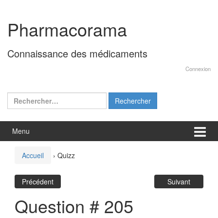
Aller
Sauter
au
au
Pharmacorama
contenu
menu
principal
Connaissance des médicaments
Connexion
Rechercher :
Menu
Accueil
›
Quizz
Précédent
Suivant
Question # 205