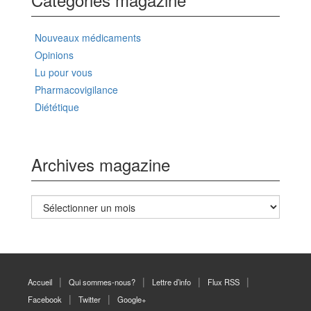
Nouveaux médicaments
Opinions
Lu pour vous
Pharmacovigilance
Diététique
Archives magazine
Archives
magazine
Accueil
Qui sommes-nous?
Lettre d’info
Flux RSS
Facebook
Twitter
Google+