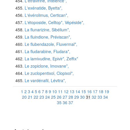
L'étravirine, Intelence*,
L'exénatide, Byetta*,
L'évérolimus, Certican*,
L'étoposide, Celltop*, Vépéside*,
La flunarizine, Sibélium*,
La fluindione, Préviscan*,
Le flubendazole, Fluvermal*,
La fludarabine, Fludara*,
La lamivudine, Epivir*, Zeffix*
Le zopiclone, Imovane*,
Le zuclopentixol, Clopixol*,
Le vardénafil, Lévitra*,
1
2
3
4
5
6
7
8
9
10
11
12
13
14
15
16
17
18
19
20
21
22
23
24
25
26
27
28
29
30
31
32
33
34
35
36
37