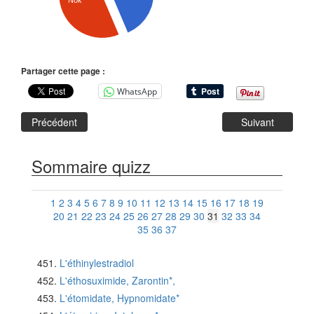
Nok
Partager cette page :
WhatsApp
Précédent
Suivant
Sommaire quizz
1
2
3
4
5
6
7
8
9
10
11
12
13
14
15
16
17
18
19
20
21
22
23
24
25
26
27
28
29
30
31
32
33
34
35
36
37
L'éthinylestradiol
L'éthosuximide, Zarontin*,
L'étomidate, Hypnomidate*