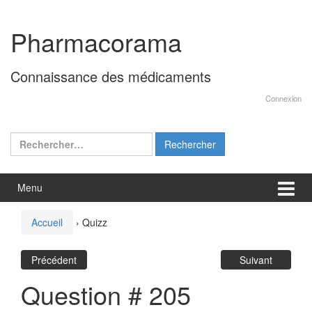
Aller
Sauter
au
au
Pharmacorama
contenu
menu
principal
Connaissance des médicaments
Connexion
Rechercher :
Menu
Accueil
›
Quizz
Précédent
Suivant
Question # 205