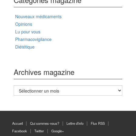
Nouveaux médicaments
Opinions
Lu pour vous
Pharmacovigilance
Diététique
Archives magazine
Archives
magazine
Accueil
Qui sommes-nous?
Lettre d’info
Flux RSS
Facebook
Twitter
Google+