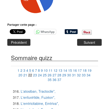
Nok
Partager cette page :
WhatsApp
Précédent
Suivant
Sommaire quizz
1
2
3
4
5
6
7
8
9
10
11
12
13
14
15
16
17
18
19
20
21
22
23
24
25
26
27
28
29
30
31
32
33
34
35
36
37
L'atosiban, Tractocile*,
L'enfuvirtide, Fuzéon*,
L'emtricitabine, Emtriva*,