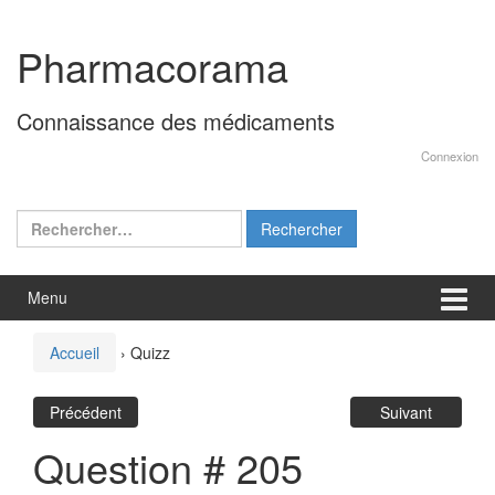
Aller
Sauter
au
au
Pharmacorama
contenu
menu
principal
Connaissance des médicaments
Connexion
Rechercher :
Menu
Accueil
›
Quizz
Précédent
Suivant
Question # 205