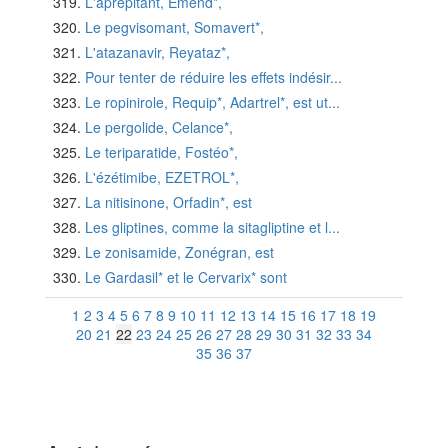
L'aprépitant, Emend*,
Le pegvisomant, Somavert*,
L'atazanavir, Reyataz*,
Pour tenter de réduire les effets indésir...
Le ropinirole, Requip*, Adartrel*, est ut...
Le pergolide, Celance*,
Le teriparatide, Fostéo*,
L'ézétimibe, EZETROL*,
La nitisinone, Orfadin*, est
Les gliptines, comme la sitagliptine et l...
Le zonisamide, Zonégran, est
Le Gardasil* et le Cervarix* sont
1
2
3
4
5
6
7
8
9
10
11
12
13
14
15
16
17
18
19
20
21
22
23
24
25
26
27
28
29
30
31
32
33
34
35
36
37