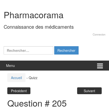
Aller
Sauter
au
au
Pharmacorama
contenu
menu
principal
Connaissance des médicaments
Connexion
Rechercher :
Menu
Accueil
›
Quizz
Précédent
Suivant
Question # 205