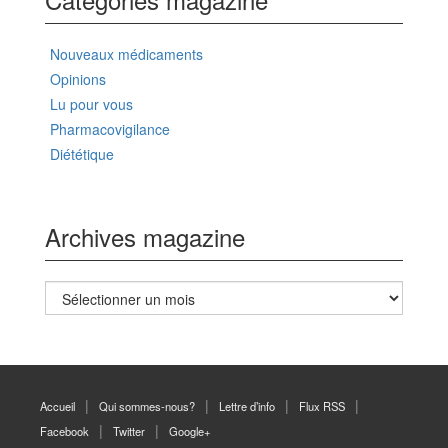
Nouveaux médicaments
Opinions
Lu pour vous
Pharmacovigilance
Diététique
Archives magazine
Archives
magazine
Accueil
Qui sommes-nous?
Lettre d’info
Flux RSS
Facebook
Twitter
Google+