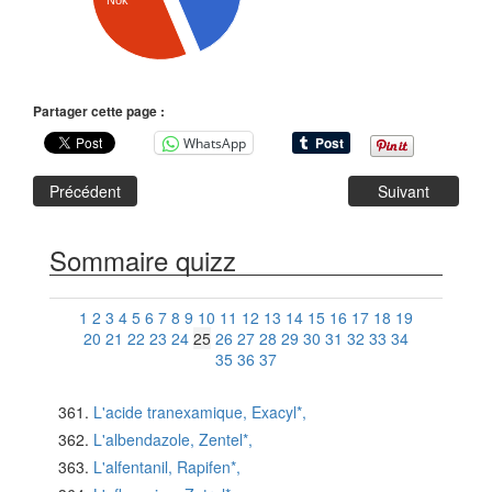
Nok
Partager cette page :
WhatsApp
Précédent
Suivant
Sommaire quizz
1
2
3
4
5
6
7
8
9
10
11
12
13
14
15
16
17
18
19
20
21
22
23
24
25
26
27
28
29
30
31
32
33
34
35
36
37
L'acide tranexamique, Exacyl*,
L'albendazole, Zentel*,
L'alfentanil, Rapifen*,