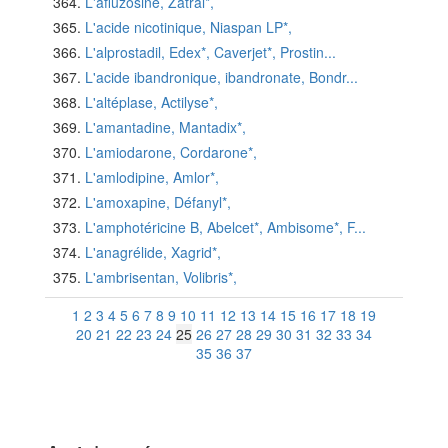
L'afluzosine, Zatral*,
L'acide nicotinique, Niaspan LP*,
L'alprostadil, Edex*, Caverjet*, Prostin...
L'acide ibandronique, ibandronate, Bondr...
L'altéplase, Actilyse*,
L'amantadine, Mantadix*,
L'amiodarone, Cordarone*,
L'amlodipine, Amlor*,
L'amoxapine, Défanyl*,
L'amphotéricine B, Abelcet*, Ambisome*, F...
L'anagrélide, Xagrid*,
L'ambrisentan, Volibris*,
1
2
3
4
5
6
7
8
9
10
11
12
13
14
15
16
17
18
19
20
21
22
23
24
25
26
27
28
29
30
31
32
33
34
35
36
37