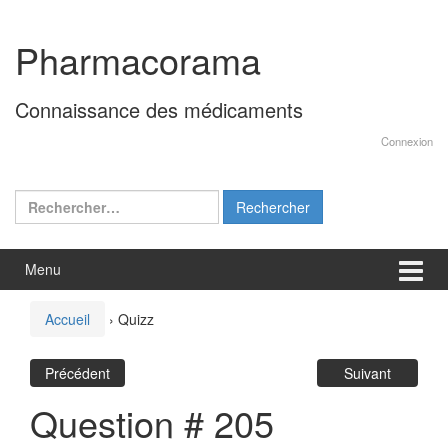
Aller
Sauter
au
au
Pharmacorama
contenu
menu
principal
Connaissance des médicaments
Connexion
Rechercher :
Menu
Accueil
›
Quizz
Précédent
Suivant
Question # 205