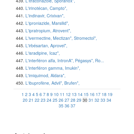
L'itraconazole, Sporanox*,
L'irinotécan, Campto*,
L'indinavir, Crixivan*,
L'iproniazide, Marsilid*,
L'ipratropium, Atrovent*,
L'ivermectine, Mectizan*, Stromectol*,
L'irbésartan, Aprovel*,
L'isradipine, Icaz*,
L'interféron alfa, IntronA*, Pégasys*, Ro...
L'interféron gamma, Imukin*,
L'imiquimod, Aldara*,
L'ibuprofène, Advil*, Brufen*,
1
2
3
4
5
6
7
8
9
10
11
12
13
14
15
16
17
18
19
20
21
22
23
24
25
26
27
28
29
30
31
32
33
34
35
36
37