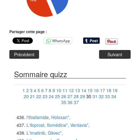
Nok
Partager cette page :
WhatsApp
Précédent
Suivant
Sommaire quizz
1
2
3
4
5
6
7
8
9
10
11
12
13
14
15
16
17
18
19
20
21
22
23
24
25
26
27
28
29
30
31
32
33
34
35
36
37
l'ifosfamide, Holoxan*,
L'iloprost, Ilomédine*, Ventavis*,
L'imatinib, Glivec*,