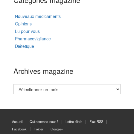
Nouveaux médicaments
Opinions
Lu pour vous
Pharmacovigilance
Diététique
Archives magazine
Archives
magazine
Accueil
Qui sommes-nous?
Lettre d’info
Flux RSS
Facebook
Twitter
Google+