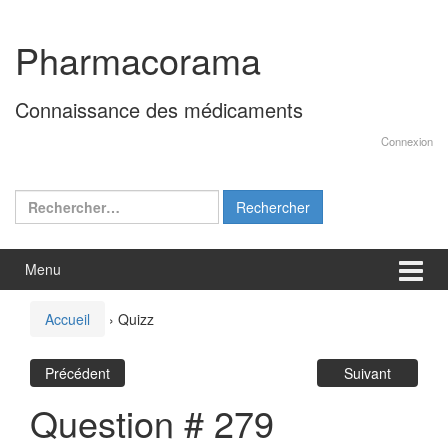
Aller
Sauter
au
au
Pharmacorama
contenu
menu
principal
Connaissance des médicaments
Connexion
Rechercher :
Menu
Accueil
›
Quizz
Précédent
Suivant
Question # 279