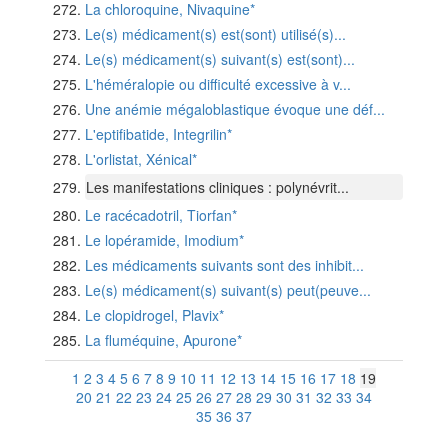
La chloroquine, Nivaquine*
Le(s) médicament(s) est(sont) utilisé(s)...
Le(s) médicament(s) suivant(s) est(sont)...
L'héméralopie ou difficulté excessive à v...
Une anémie mégaloblastique évoque une déf...
L'eptifibatide, Integrilin*
L'orlistat, Xénical*
Les manifestations cliniques : polynévrit...
Le racécadotril, Tiorfan*
Le lopéramide, Imodium*
Les médicaments suivants sont des inhibit...
Le(s) médicament(s) suivant(s) peut(peuve...
Le clopidrogel, Plavix*
La fluméquine, Apurone*
1
2
3
4
5
6
7
8
9
10
11
12
13
14
15
16
17
18
19
20
21
22
23
24
25
26
27
28
29
30
31
32
33
34
35
36
37