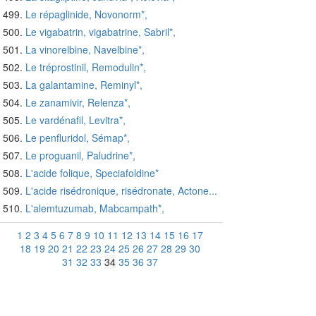
Le répaglinide, Novonorm*,
Le vigabatrin, vigabatrine, Sabril*,
La vinorelbine, Navelbine*,
Le tréprostinil, Remodulin*,
La galantamine, Reminyl*,
Le zanamivir, Relenza*,
Le vardénafil, Levitra*,
Le penfluridol, Sémap*,
Le proguanil, Paludrine*,
L'acide folique, Speciafoldine*
L'acide risédronique, risédronate, Actone...
L'alemtuzumab, Mabcampath*,
1
2
3
4
5
6
7
8
9
10
11
12
13
14
15
16
17
18
19
20
21
22
23
24
25
26
27
28
29
30
31
32
33
34
35
36
37