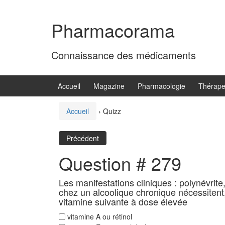
Aller
Sauter
au
au
Pharmacorama
contenu
menu
principal
Connaissance des médicaments
Accueil
Magazine
Pharmacologie
Thérape
Accueil
›
Quizz
Précédent
Question # 279
Les manifestations cliniques : polynévrite
chez un alcoolique chronique nécessitent, 
vitamine suivante à dose élevée
vitamine A ou rétinol