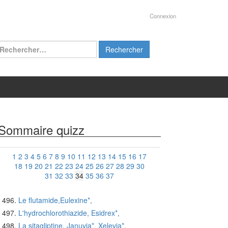
Connexion
chercher :
Sommaire quizz
1
2
3
4
5
6
7
8
9
10
11
12
13
14
15
16
17
18
19
20
21
22
23
24
25
26
27
28
29
30
31
32
33
34
35
36
37
Le flutamide,Eulexine*,
L'hydrochlorothiazide, Esidrex*,
La sitagliptine, Januvia*, Xelevia*,