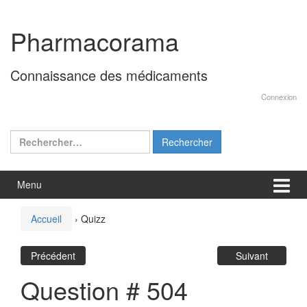
Aller
Sauter
au
au
Pharmacorama
contenu
menu
principal
Connaissance des médicaments
Connexion
Rechercher :
Menu
Accueil
›
Quizz
Précédent
Suivant
Question # 504