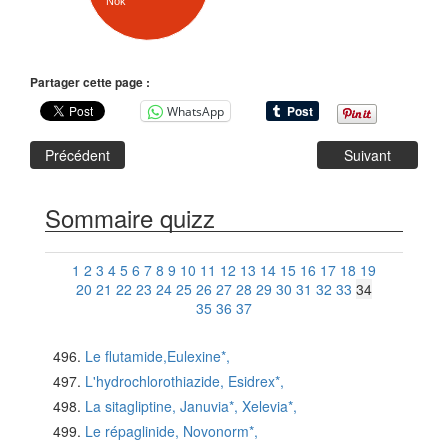
Nok
Partager cette page :
WhatsApp
Précédent
Suivant
Sommaire quizz
1
2
3
4
5
6
7
8
9
10
11
12
13
14
15
16
17
18
19
20
21
22
23
24
25
26
27
28
29
30
31
32
33
34
35
36
37
Le flutamide,Eulexine*,
L'hydrochlorothiazide, Esidrex*,
La sitagliptine, Januvia*, Xelevia*,
Le répaglinide, Novonorm*,