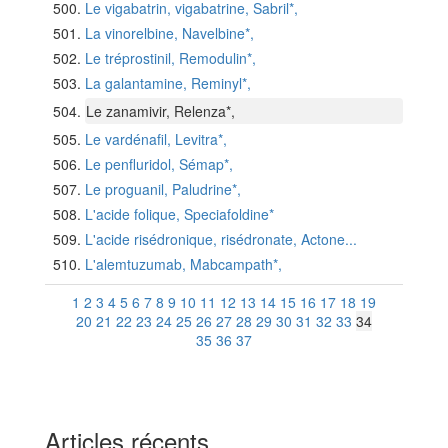
Le vigabatrin, vigabatrine, Sabril*,
La vinorelbine, Navelbine*,
Le tréprostinil, Remodulin*,
La galantamine, Reminyl*,
Le zanamivir, Relenza*,
Le vardénafil, Levitra*,
Le penfluridol, Sémap*,
Le proguanil, Paludrine*,
L'acide folique, Speciafoldine*
L'acide risédronique, risédronate, Actone...
L'alemtuzumab, Mabcampath*,
1
2
3
4
5
6
7
8
9
10
11
12
13
14
15
16
17
18
19
20
21
22
23
24
25
26
27
28
29
30
31
32
33
34
35
36
37
Articles récents