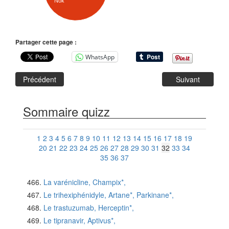
Nok
Partager cette page :
WhatsApp
Précédent
Suivant
Sommaire quizz
1
2
3
4
5
6
7
8
9
10
11
12
13
14
15
16
17
18
19
20
21
22
23
24
25
26
27
28
29
30
31
32
33
34
35
36
37
La varénicline, Champix*,
Le trihexiphénidyle, Artane*, Parkinane*,
Le trastuzumab, Herceptin*,
Le tipranavir, Aptivus*,