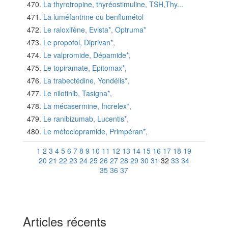
La thyrotropine, thyréostimuline, TSH,Thy...
La luméfantrine ou benflumétol
Le raloxifène, Evista*, Optruma*
Le propofol, Diprivan*,
Le valpromide, Dépamide*,
Le topiramate, Epitomax*,
La trabectédine, Yondélis*,
Le nilotinib, Tasigna*,
La mécasermine, Increlex*,
Le ranibizumab, Lucentis*,
Le métoclopramide, Primpéran*,
1
2
3
4
5
6
7
8
9
10
11
12
13
14
15
16
17
18
19
20
21
22
23
24
25
26
27
28
29
30
31
32
33
34
35
36
37
Articles récents