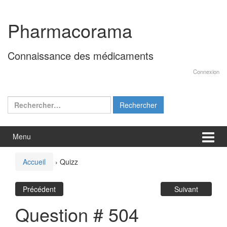
Aller
Sauter
au
au
Pharmacorama
contenu
menu
principal
Connaissance des médicaments
Connexion
Rechercher :
Menu
Accueil
›
Quizz
Précédent
Suivant
Question # 504