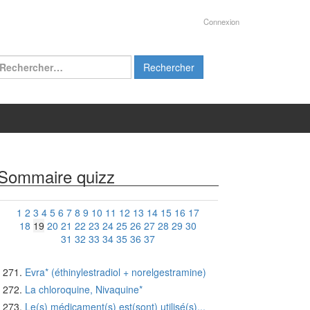
Connexion
chercher :
Sommaire quizz
1
2
3
4
5
6
7
8
9
10
11
12
13
14
15
16
17
18
19
20
21
22
23
24
25
26
27
28
29
30
31
32
33
34
35
36
37
Evra* (éthinylestradiol + norelgestramine)
La chloroquine, Nivaquine*
Le(s) médicament(s) est(sont) utilisé(s)...