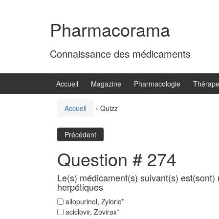
Aller
Sauter
au
au
Pharmacorama
contenu
menu
principal
Connaissance des médicaments
Accueil
Magazine
Pharmacologie
Thérape
Accueil
›
Quizz
Précédent
Question # 274
Le(s) médicament(s) suivant(s) est(sont) u
herpétiques
allopurinol, Zyloric*
aciclovir, Zovirax*