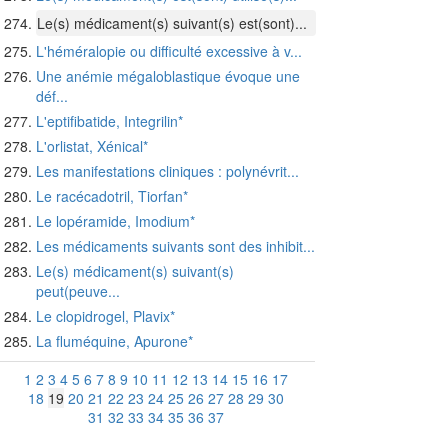
Le(s) médicament(s) suivant(s) est(sont)...
L'héméralopie ou difficulté excessive à v...
Une anémie mégaloblastique évoque une
déf...
L'eptifibatide, Integrilin*
L'orlistat, Xénical*
Les manifestations cliniques : polynévrit...
Le racécadotril, Tiorfan*
Le lopéramide, Imodium*
Les médicaments suivants sont des inhibit...
Le(s) médicament(s) suivant(s)
peut(peuve...
Le clopidrogel, Plavix*
La fluméquine, Apurone*
1
2
3
4
5
6
7
8
9
10
11
12
13
14
15
16
17
18
19
20
21
22
23
24
25
26
27
28
29
30
31
32
33
34
35
36
37