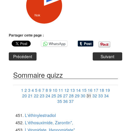
Nok
Partager cette page :
WhatsApp
Précédent
Suivant
Sommaire quizz
1
2
3
4
5
6
7
8
9
10
11
12
13
14
15
16
17
18
19
20
21
22
23
24
25
26
27
28
29
30
31
32
33
34
35
36
37
L'éthinylestradiol
L'éthosuximide, Zarontin*,
L'étomidate, Hypnomidate*