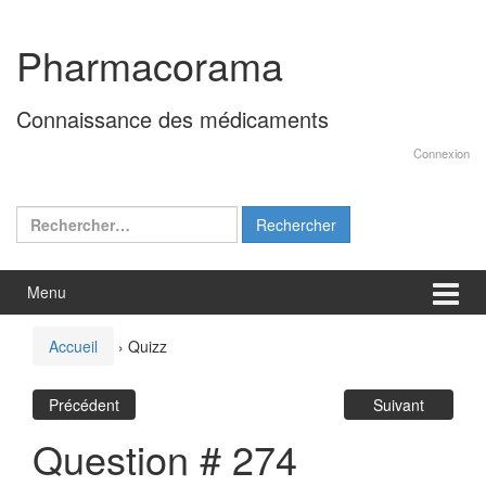
Aller
Sauter
au
au
Pharmacorama
contenu
menu
principal
Connaissance des médicaments
Connexion
Rechercher :
Menu
Accueil
›
Quizz
Précédent
Suivant
Question # 274