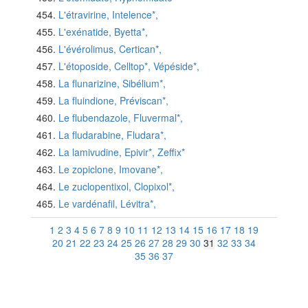
L'étravirine, Intelence*,
L'exénatide, Byetta*,
L'évérolimus, Certican*,
L'étoposide, Celltop*, Vépéside*,
La flunarizine, Sibélium*,
La fluindione, Préviscan*,
Le flubendazole, Fluvermal*,
La fludarabine, Fludara*,
La lamivudine, Epivir*, Zeffix*
Le zopiclone, Imovane*,
Le zuclopentixol, Clopixol*,
Le vardénafil, Lévitra*,
1
2
3
4
5
6
7
8
9
10
11
12
13
14
15
16
17
18
19
20
21
22
23
24
25
26
27
28
29
30
31
32
33
34
35
36
37