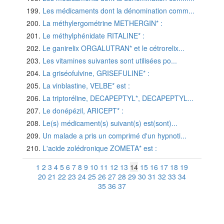
Les médicaments dont la dénomination comm...
La méthylergométrine METHERGIN* :
Le méthylphénidate RITALINE* :
Le ganirelix ORGALUTRAN* et le cétrorelix...
Les vitamines suivantes sont utilisées po...
La griséofulvine, GRISEFULINE* :
La vinblastine, VELBE* est :
La triptoréline, DECAPEPTYL*, DECAPEPTYL...
Le donépézil, ARICEPT* :
Le(s) médicament(s) suivant(s) est(sont)...
Un malade a pris un comprimé d'un hypnoti...
L'acide zolédronique ZOMETA* est :
1
2
3
4
5
6
7
8
9
10
11
12
13
14
15
16
17
18
19
20
21
22
23
24
25
26
27
28
29
30
31
32
33
34
35
36
37