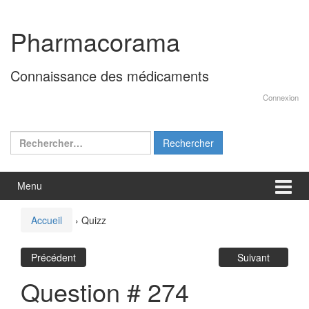
Aller
Sauter
au
au
Pharmacorama
contenu
menu
principal
Connaissance des médicaments
Connexion
Rechercher :
Menu
Accueil
›
Quizz
Précédent
Suivant
Question # 274