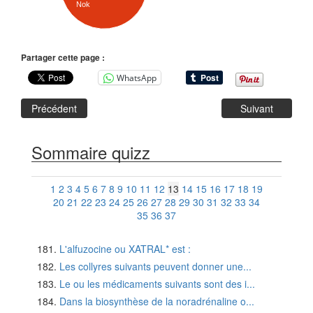
Nok
Partager cette page :
WhatsApp
Précédent
Suivant
Sommaire quizz
1
2
3
4
5
6
7
8
9
10
11
12
13
14
15
16
17
18
19
20
21
22
23
24
25
26
27
28
29
30
31
32
33
34
35
36
37
L'alfuzocine ou XATRAL* est :
Les collyres suivants peuvent donner une...
Le ou les médicaments suivants sont des i...
Dans la biosynthèse de la noradrénaline o...