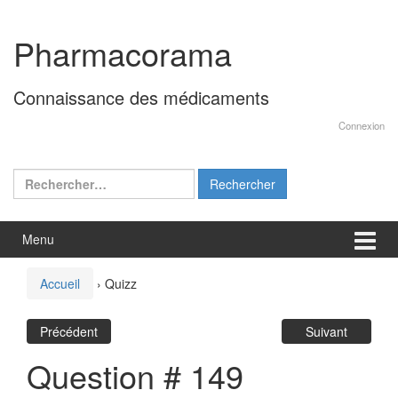
Aller
Sauter
au
au
Pharmacorama
contenu
menu
principal
Connaissance des médicaments
Connexion
Rechercher :
Menu
Accueil
›
Quizz
Précédent
Suivant
Question # 149