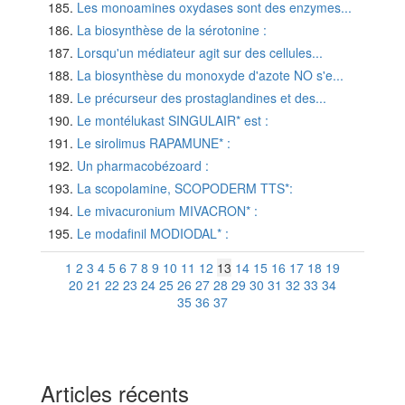
Les monoamines oxydases sont des enzymes...
La biosynthèse de la sérotonine :
Lorsqu'un médiateur agit sur des cellules...
La biosynthèse du monoxyde d'azote NO s'e...
Le précurseur des prostaglandines et des...
Le montélukast SINGULAIR* est :
Le sirolimus RAPAMUNE* :
Un pharmacobézoard :
La scopolamine, SCOPODERM TTS*:
Le mivacuronium MIVACRON* :
Le modafinil MODIODAL* :
1
2
3
4
5
6
7
8
9
10
11
12
13
14
15
16
17
18
19
20
21
22
23
24
25
26
27
28
29
30
31
32
33
34
35
36
37
Articles récents