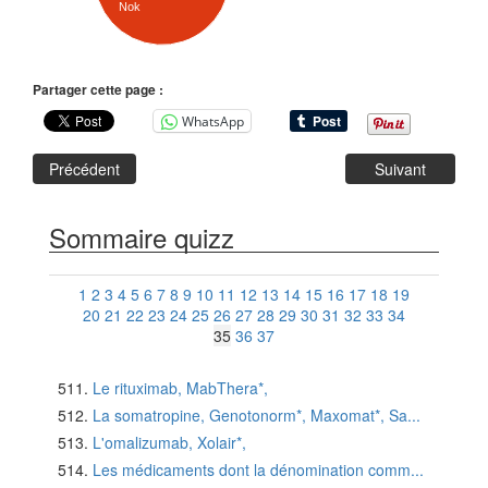
Nok
Partager cette page :
WhatsApp
Précédent
Suivant
Sommaire quizz
1
2
3
4
5
6
7
8
9
10
11
12
13
14
15
16
17
18
19
20
21
22
23
24
25
26
27
28
29
30
31
32
33
34
35
36
37
Le rituximab, MabThera*,
La somatropine, Genotonorm*, Maxomat*, Sa...
L'omalizumab, Xolair*,
Les médicaments dont la dénomination comm...