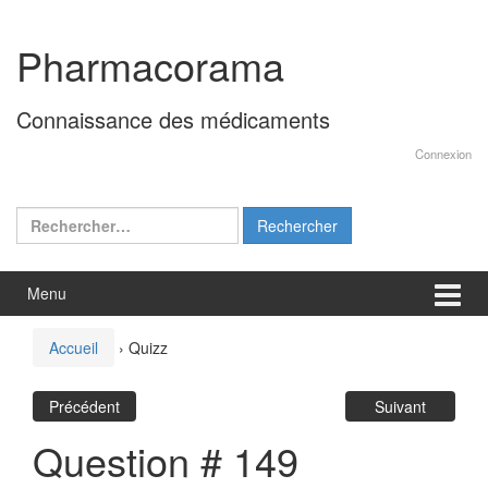
Aller
Sauter
au
au
Pharmacorama
contenu
menu
principal
Connaissance des médicaments
Connexion
Rechercher :
Menu
Accueil
›
Quizz
Précédent
Suivant
Question # 149