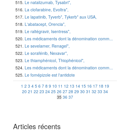
Le natalizumab, Tysabri*,
La clofarabine, Evoltra*,
Le lapatinib, Tyverb*, Tykerb* aux USA,
L'abatacept, Orencia*,
Le raltégravir, Isentress*,
Les médicaments dont la dénomination comm...
Le sevelamer, Renagel*,
Le sorafénib, Nexavar*,
Le thiamphénicol, Thiophénicol*,
Les médicaments dont la dénomination comm...
Le fomépizole est l'antidote
1
2
3
4
5
6
7
8
9
10
11
12
13
14
15
16
17
18
19
20
21
22
23
24
25
26
27
28
29
30
31
32
33
34
35
36
37
Articles récents