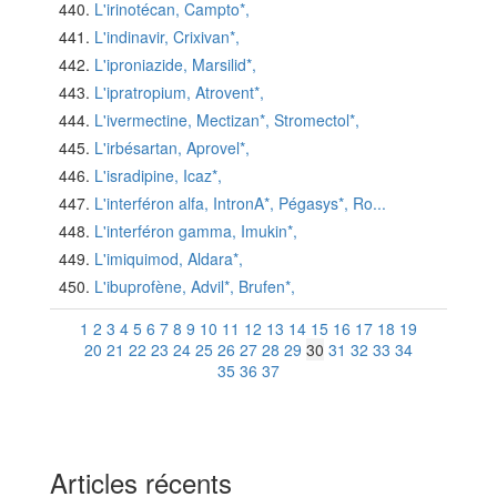
L'irinotécan, Campto*,
L'indinavir, Crixivan*,
L'iproniazide, Marsilid*,
L'ipratropium, Atrovent*,
L'ivermectine, Mectizan*, Stromectol*,
L'irbésartan, Aprovel*,
L'isradipine, Icaz*,
L'interféron alfa, IntronA*, Pégasys*, Ro...
L'interféron gamma, Imukin*,
L'imiquimod, Aldara*,
L'ibuprofène, Advil*, Brufen*,
1
2
3
4
5
6
7
8
9
10
11
12
13
14
15
16
17
18
19
20
21
22
23
24
25
26
27
28
29
30
31
32
33
34
35
36
37
Articles récents