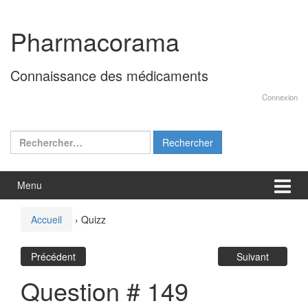
Aller
Sauter
au
au
Pharmacorama
contenu
menu
principal
Connaissance des médicaments
Connexion
Rechercher :
Menu
Accueil
›
Quizz
Précédent
Suivant
Question # 149