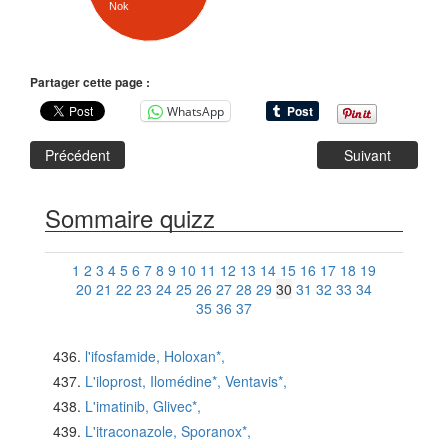
Nok
Partager cette page :
WhatsApp
Précédent
Suivant
Sommaire quizz
1
2
3
4
5
6
7
8
9
10
11
12
13
14
15
16
17
18
19
20
21
22
23
24
25
26
27
28
29
30
31
32
33
34
35
36
37
l'ifosfamide, Holoxan*,
L'iloprost, Ilomédine*, Ventavis*,
L'imatinib, Glivec*,
L'itraconazole, Sporanox*,