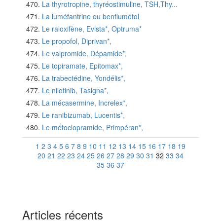
La thyrotropine, thyréostimuline, TSH,Thy...
La luméfantrine ou benflumétol
Le raloxifène, Evista*, Optruma*
Le propofol, Diprivan*,
Le valpromide, Dépamide*,
Le topiramate, Epitomax*,
La trabectédine, Yondélis*,
Le nilotinib, Tasigna*,
La mécasermine, Increlex*,
Le ranibizumab, Lucentis*,
Le métoclopramide, Primpéran*,
1
2
3
4
5
6
7
8
9
10
11
12
13
14
15
16
17
18
19
20
21
22
23
24
25
26
27
28
29
30
31
32
33
34
35
36
37
Articles récents