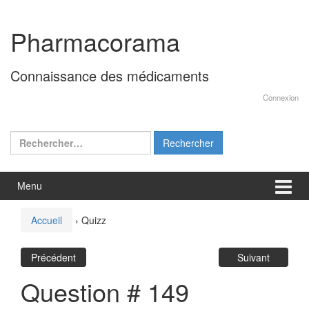
Aller
Sauter
au
au
Pharmacorama
contenu
menu
principal
Connaissance des médicaments
Connexion
Rechercher :
Menu
Accueil
›
Quizz
Précédent
Suivant
Question # 149