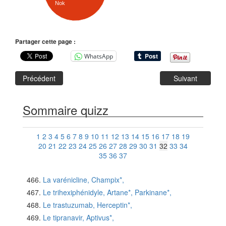
Nok
Partager cette page :
WhatsApp
Précédent
Suivant
Sommaire quizz
1
2
3
4
5
6
7
8
9
10
11
12
13
14
15
16
17
18
19
20
21
22
23
24
25
26
27
28
29
30
31
32
33
34
35
36
37
La varénicline, Champix*,
Le trihexiphénidyle, Artane*, Parkinane*,
Le trastuzumab, Herceptin*,
Le tipranavir, Aptivus*,