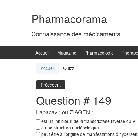
Aller
Sauter
au
au
Pharmacorama
contenu
menu
principal
Connaissance des médicaments
Accueil
Magazine
Pharmacologie
Thérape
Accueil
›
Quizz
Précédent
Question # 149
L’abacavir ou ZIAGEN*:
est un inhibiteur de la transcriptase inverse du VI
a une structure nucléosidique
peut être à l’origine de manifestations d’hypersens