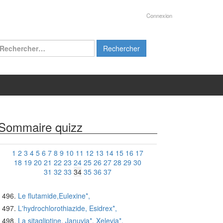
Connexion
chercher :
Sommaire quizz
1
2
3
4
5
6
7
8
9
10
11
12
13
14
15
16
17
18
19
20
21
22
23
24
25
26
27
28
29
30
31
32
33
34
35
36
37
Le flutamide,Eulexine*,
L'hydrochlorothiazide, Esidrex*,
La sitagliptine, Januvia*, Xelevia*,