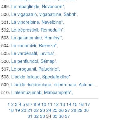
Le répaglinide, Novonorm*,
Le vigabatrin, vigabatrine, Sabril*,
La vinorelbine, Navelbine*,
Le tréprostinil, Remodulin*,
La galantamine, Reminyl*,
Le zanamivir, Relenza*,
Le vardénafil, Levitra*,
Le penfluridol, Sémap*,
Le proguanil, Paludrine*,
L'acide folique, Speciafoldine*
L'acide risédronique, risédronate, Actone...
L'alemtuzumab, Mabcampath*,
1
2
3
4
5
6
7
8
9
10
11
12
13
14
15
16
17
18
19
20
21
22
23
24
25
26
27
28
29
30
31
32
33
34
35
36
37